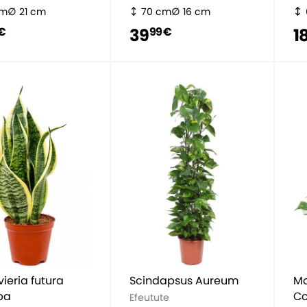
cm
21 cm
70 cm
16 cm
39
1
€
99 €
ieria futura
Scindapsus Aureum
Mo
ba
Co
Efeutute