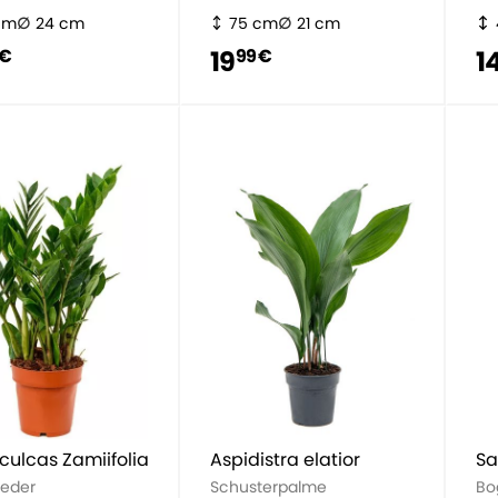
cm
24 cm
75 cm
21 cm
19
1
 €
99 €
ulcas Zamiifolia
Aspidistra elatior
Sa
feder
Schusterpalme
Bo