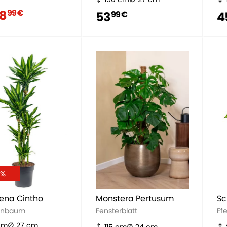
18
99 €
53
4
99 €
7%
ena Cintho
Monstera Pertusum
Sc
enbaum
Fensterblatt
Ef
cm
27 cm