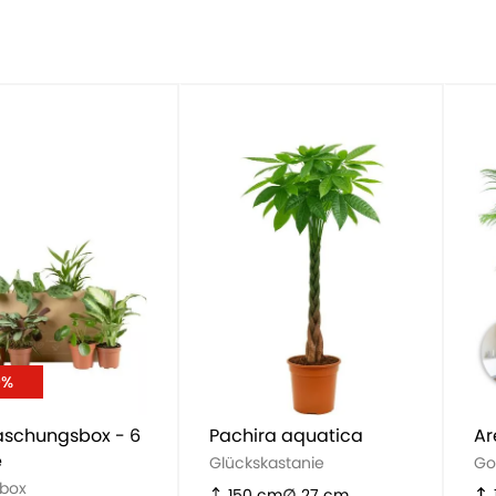
0%
aschungsbox - 6
Pachira aquatica
Ar
e
Glückskastanie
Go
sbox
150 cm
27 cm