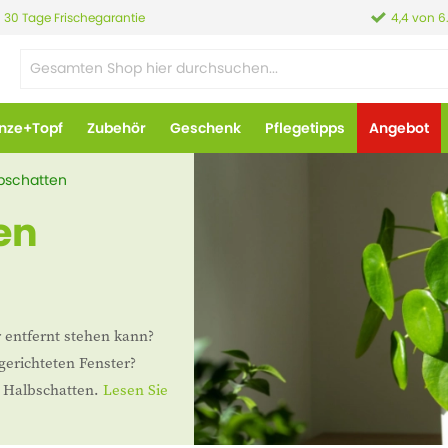
30 Tage Frischegarantie
4,4 von 6
anze+Topf
Zubehör
Geschenk
Pflegetipps
Angebot
bschatten
en
r entfernt stehen kann?
gerichteten Fenster?
n Halbschatten.
Lesen Sie