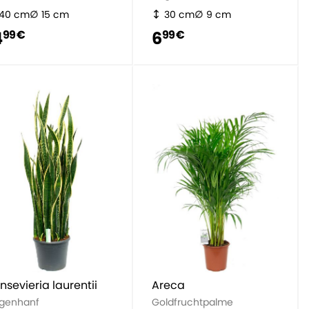
40 cm
15 cm
30 cm
9 cm
4
6
99 €
99 €
nsevieria laurentii
Areca
genhanf
Goldfruchtpalme