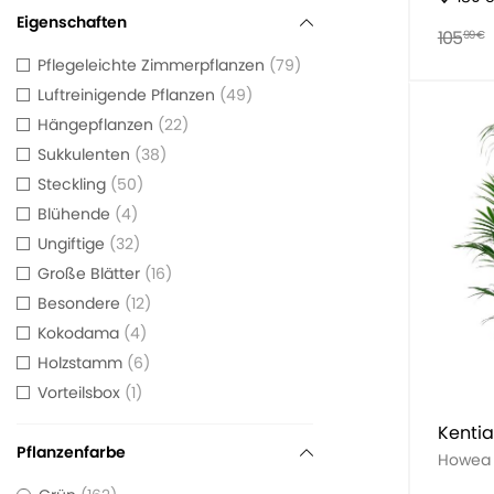
Eigenschaften
105
99 €
Pflegeleichte Zimmerpflanzen
79
Luftreinigende Pflanzen
49
Hängepflanzen
22
Sukkulenten
38
Steckling
50
Blühende
4
Ungiftige
32
Große Blätter
16
Besondere
12
Kokodama
4
Holzstamm
6
Vorteilsbox
1
Kenti
Pflanzenfarbe
Howea 