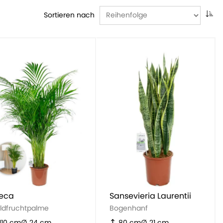
Sortieren nach
eca
Sansevieria Laurentii
ldfruchtpalme
Bogenhanf
110 cm
24 cm
80 cm
21 cm