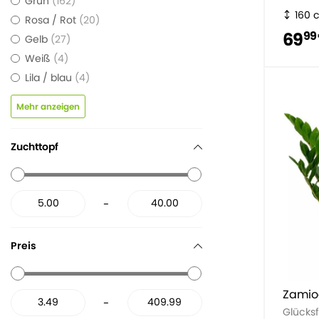
Grün
162
160 
Rosa / Rot
20
69
99
Gelb
27
Weiß
4
Lila / blau
4
Mehr anzeigen
Zuchttopf
-
Preis
Zamioc
-
Glücks