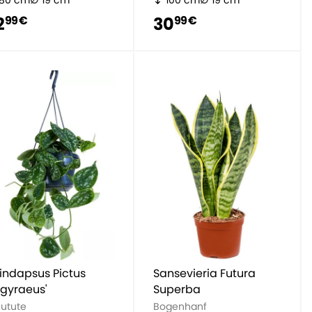
80 cm
19 cm
100 cm
19 cm
2
30
99 €
99 €
indapsus Pictus
Sansevieria Futura
rgyraeus'
Superba
eutute
Bogenhanf