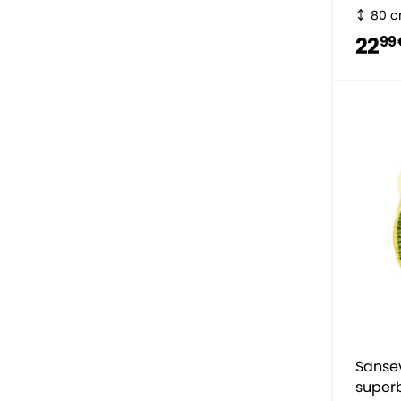
80 
22
99 
Sansev
super