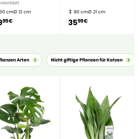
nsterblatt
50 cm
12 cm
80 cm
21 cm
9
35
99 €
99 €
lanzen Arten
Nicht giftige Pflanzen für Katzen