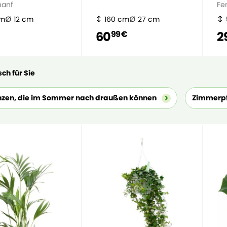
hanf
Fe
cm
12 cm
160 cm
27 cm
60
2
99 €
ch für Sie
nzen, die im Sommer nach draußen können
Zimmerpf