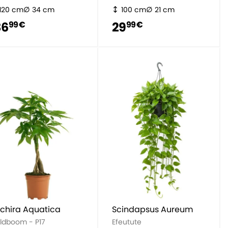
120 cm
34 cm
100 cm
21 cm
36
29
99 €
99 €
chira Aquatica
Scindapsus Aureum
ldboom - P17
Efeutute