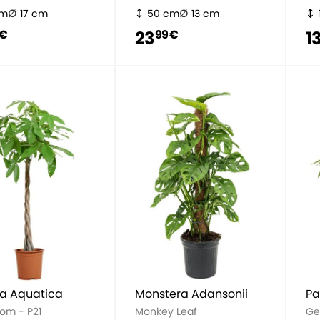
cm
17 cm
50 cm
13 cm
23
1
 €
99 €
ra Aquatica
Monstera Adansonii
Pa
om - P21
Monkey Leaf
Ge