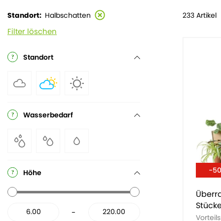
233 Artikel
Standort
Halbschatten
Filter löschen
Standort
Wasserbedarf
-5
Höhe
Überr
Stück
-
Vorteil