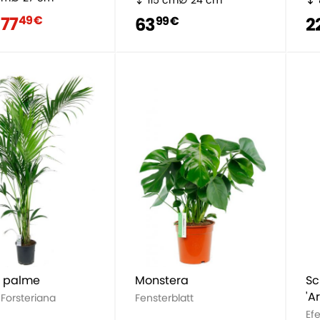
115 cm
24 cm
77
49 €
63
2
99 €
a palme
Monstera
Sc
'A
Forsteriana
Fensterblatt
Ef