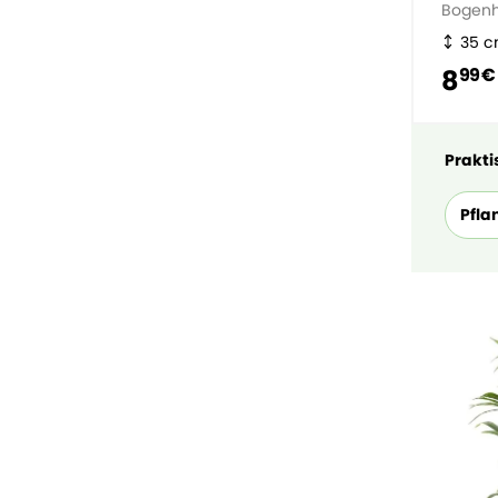
Bogen
35 
8
99 €
Praktis
Pfla