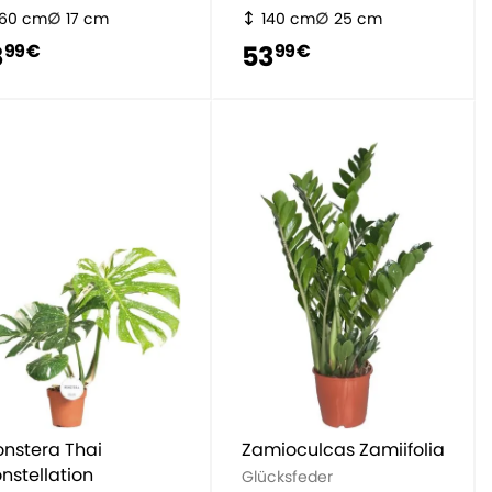
60 cm
17 cm
140 cm
25 cm
8
53
99 €
99 €
nstera Thai
Zamioculcas Zamiifolia
nstellation
Glücksfeder