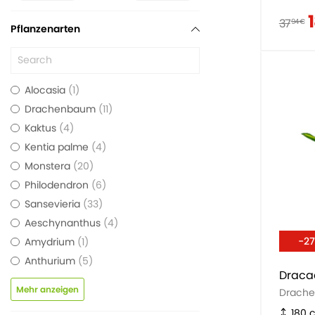
37
94 €
Pflanzenarten
Alocasia
1
Drachenbaum
11
Kaktus
4
Kentia palme
4
Monstera
20
Philodendron
6
Sansevieria
33
Aeschynanthus
4
-2
Amydrium
1
Anthurium
5
Draca
Mehr anzeigen
Drach
180 