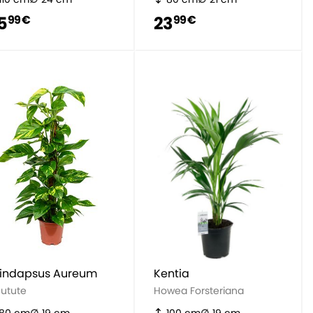
5
23
99 €
99 €
indapsus Aureum
Kentia
eutute
Howea Forsteriana