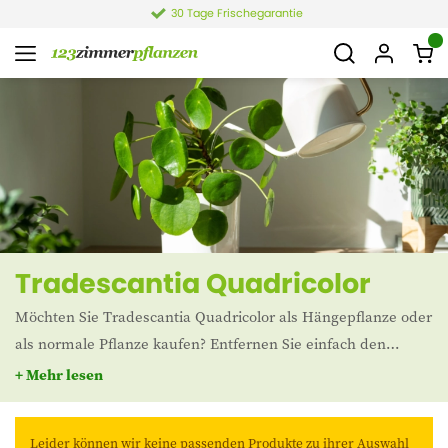
30 Tage Frischegarantie
Tradescantia Quadricolor
Möchten Sie Tradescantia Quadricolor als Hängepflanze oder
als normale Pflanze kaufen? Entfernen Sie einfach den
Anhänger und platzieren Sie die Tradescantia Quadricolor
+ Mehr lesen
zum Beispiel in einem höheren Pflanzgefäß. Die Gottesaugen
Quadricolor ist online im Webshop von 123Zimmerpflanzen
Leider können wir keine passenden Produkte zu ihrer Auswahl