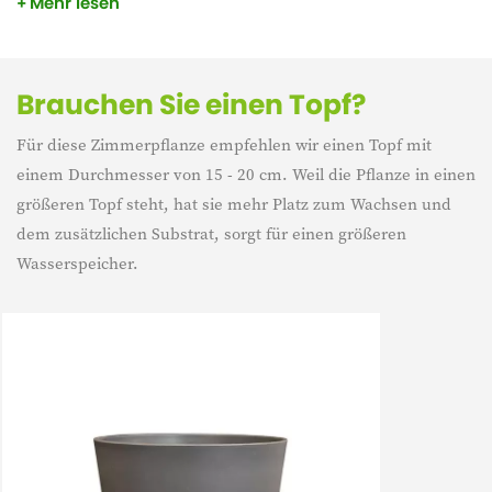
Mehr lesen
zurückzuführen. Die Zamioculcas speichert Wasser in ihren
Wurzeln und im Stamm. Das bedeutet, dass du die Pflanze
weniger oft gießen musst.
Brauchen Sie einen Topf?
Für diese Zimmerpflanze empfehlen wir einen Topf mit
einem Durchmesser von 15 - 20 cm. Weil die Pflanze in einen
größeren Topf steht, hat sie mehr Platz zum Wachsen und
dem zusätzlichen Substrat, sorgt für einen größeren
Wasserspeicher.