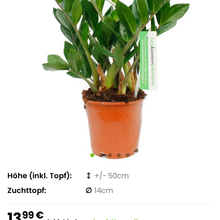
Höhe (inkl. Topf)
50
Zuchttopf
14
13
99 €