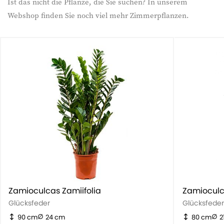
Ist das nicht die Pflanze, die Sie suchen? In unserem
Webshop finden Sie noch viel mehr Zimmerpflanzen.
Zamioculcas Zamiifolia
Zamioculc
Glücksfeder
Glücksfede
90 cm
24 cm
80 cm
2