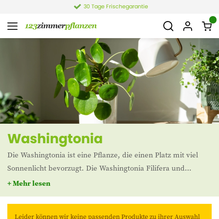
30 Tage Frischegarantie
Washingtonia
Die Washingtonia ist eine Pflanze, die einen Platz mit viel
Sonnenlicht bevorzugt. Die Washingtonia Filifera und
Robusta sind Arten, die aus Kalifornien und Mexiko
+ Mehr lesen
stammen. In den Niederlanden ist die Pflanze auch als
mexikanische Fächerpalme bekannt.
Leider können wir keine passenden Produkte zu ihrer Auswahl