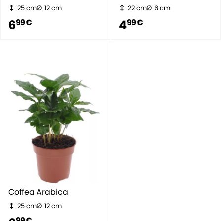
25 cm
12 cm
22 cm
6 cm
6
4
99 €
99 €
Coffea Arabica
25 cm
12 cm
99 €