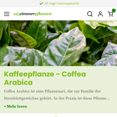
30 Tage Frischegarantie
Kaffeepflanze - Coffea
Arabica
Coffea Arabica ist eine Pflanzenart, die zur Familie der
Sternblattgewächse gehört. In der Praxis ist diese Pflanze
besser als Kaffeepflanze bekannt. Das liegt daran, dass sie
+ Mehr lesen
eine der beiden am häufigsten angebauten Kaffeesorten ist.