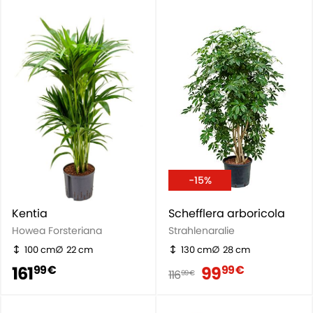
-15%
Kentia
Schefflera arboricola
Howea Forsteriana
Strahlenaralie
100 cm
22 cm
130 cm
28 cm
161
99
99 €
99 €
116
99 €