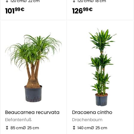
120 cm
22 cm
120 cm
18 cm
101
126
99 €
99 €
Beaucarnea recurvata
Dracaena cintho
Elefantenfuß
Drachenbaum
85 cm
25 cm
140 cm
25 cm