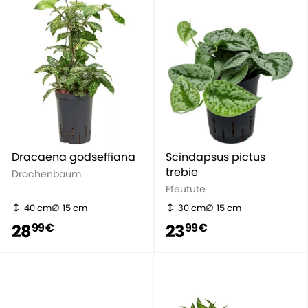
Dracaena godseffiana
Scindapsus pictus
trebie
Drachenbaum
Efeutute
40 cm
15 cm
30 cm
15 cm
28
23
99 €
99 €