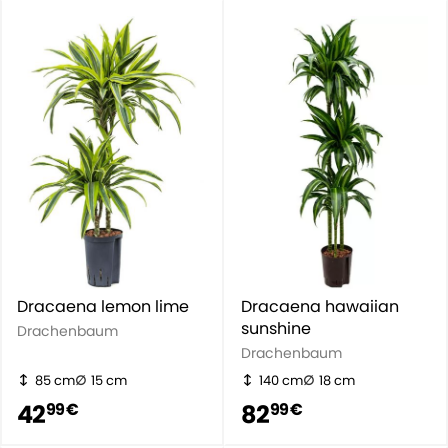
Dracaena lemon lime
Dracaena hawaiian
sunshine
Drachenbaum
Drachenbaum
85 cm
15 cm
140 cm
18 cm
42
82
99 €
99 €