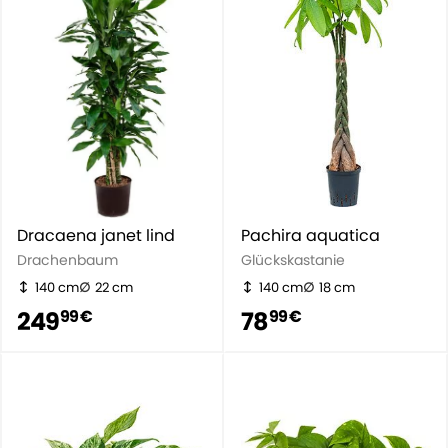
Dracaena janet lind
Pachira aquatica
Drachenbaum
Glückskastanie
140 cm
22 cm
140 cm
18 cm
249
78
99 €
99 €