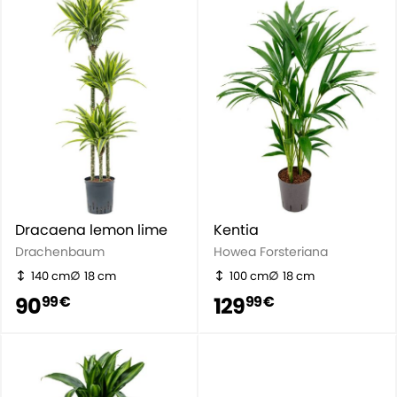
Dracaena lemon lime
Kentia
Drachenbaum
Howea Forsteriana
140 cm
18 cm
100 cm
18 cm
90
129
99 €
99 €