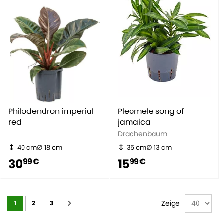
Philodendron imperial
Pleomele song of
red
jamaica
Drachenbaum
40 cm
18 cm
35 cm
13 cm
30
15
99 €
99 €
Seite
Zeige
1
2
3