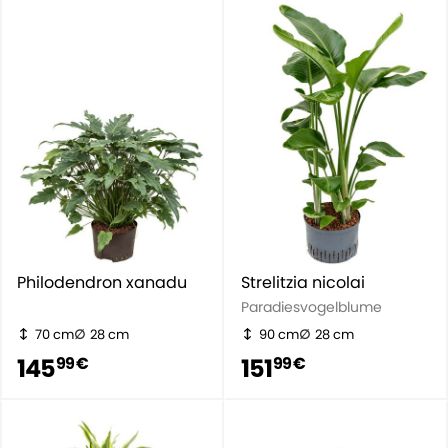
Philodendron xanadu
Strelitzia nicolai
Paradiesvogelblume
70 cm
28 cm
90 cm
28 cm
145
151
99 €
99 €