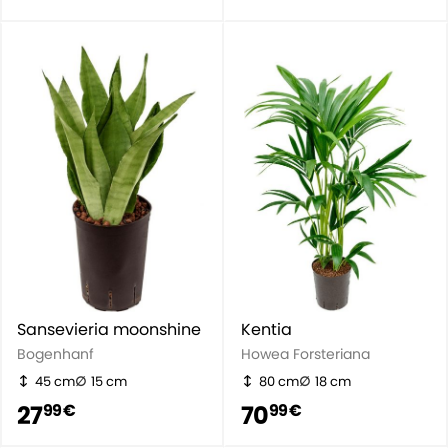
Sansevieria moonshine
Kentia
Bogenhanf
Howea Forsteriana
45 cm
15 cm
80 cm
18 cm
27
70
99 €
99 €