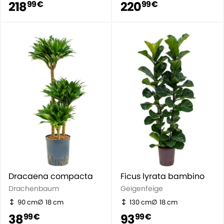
218
220
99 €
99 €
Dracaena compacta
Ficus lyrata bambino
Drachenbaum
Geigenfeige
90 cm
18 cm
130 cm
18 cm
38
93
99 €
99 €