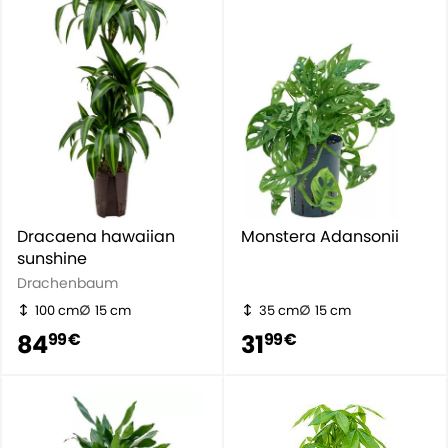
Dracaena hawaiian
Monstera Adansonii
sunshine
Drachenbaum
100 cm
15 cm
35 cm
15 cm
84
31
99 €
99 €