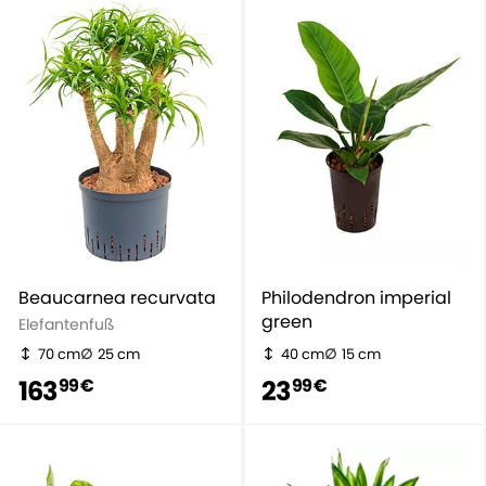
Beaucarnea recurvata
Philodendron imperial
green
Elefantenfuß
70 cm
25 cm
40 cm
15 cm
163
23
99 €
99 €