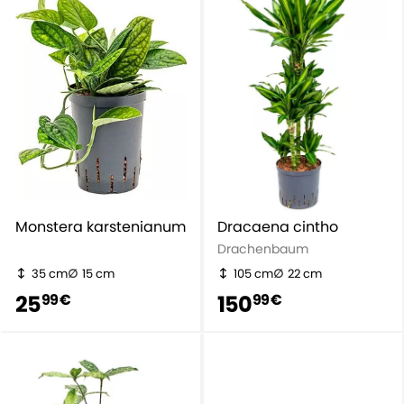
Monstera karstenianum
Dracaena cintho
Drachenbaum
35 cm
15 cm
105 cm
22 cm
25
150
99 €
99 €