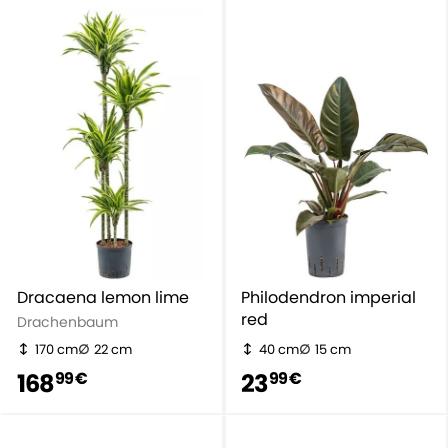
Dracaena lemon lime
Philodendron imperial
red
Drachenbaum
170 cm
22 cm
40 cm
15 cm
168
23
99 €
99 €