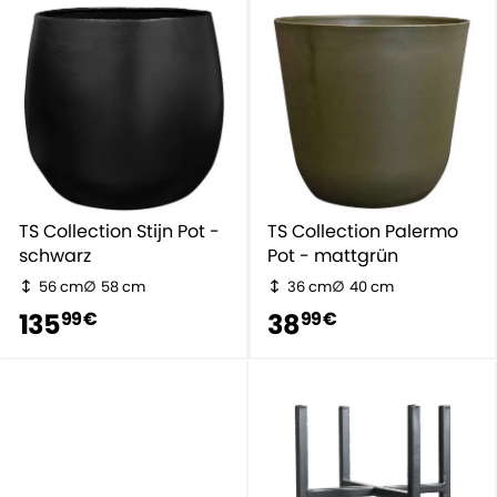
TS Collection Stijn Pot -
TS Collection Palermo
schwarz
Pot - mattgrün
56 cm
58 cm
36 cm
40 cm
135
38
99 €
99 €