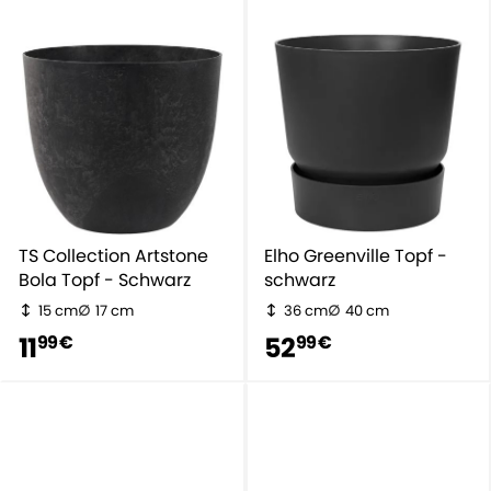
TS Collection Artstone
Elho Greenville Topf -
Bola Topf - Schwarz
schwarz
15 cm
17 cm
36 cm
40 cm
11
52
99 €
99 €