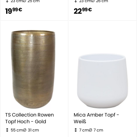
23 cm
25 cm
23 cm
26 cm
19
22
99 €
99 €
TS Collection Rowen
Mica Amber Topf -
Topf Hoch - Gold
Weiß
55 cm
31 cm
7 cm
7 cm