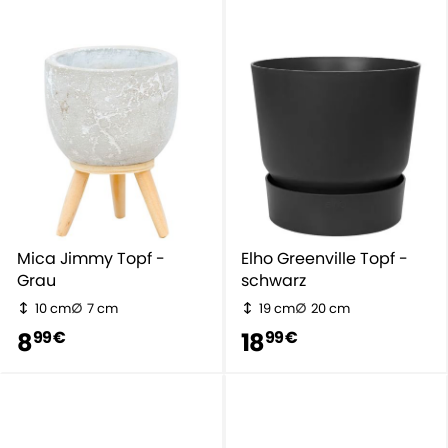
Mica Jimmy Topf -
Elho Greenville Topf -
Grau
schwarz
10 cm
7 cm
19 cm
20 cm
8
18
99 €
99 €