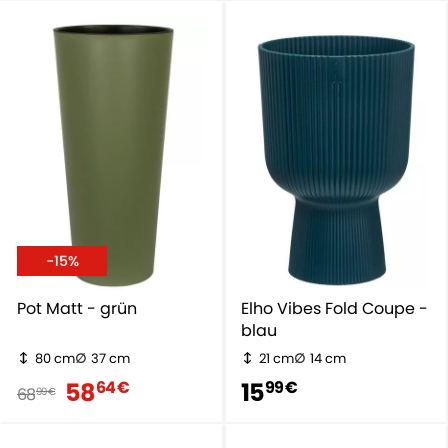
-15%
Pot Matt - grün
Elho Vibes Fold Coupe -
blau
80 cm
37 cm
21 cm
14 cm
58
15
64 €
99 €
68
99 €