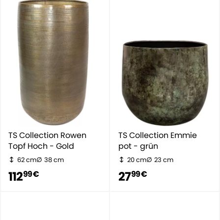
TS Collection Rowen
TS Collection Emmie
Topf Hoch - Gold
pot - grün
62 cm
38 cm
20 cm
23 cm
112
27
99 €
99 €