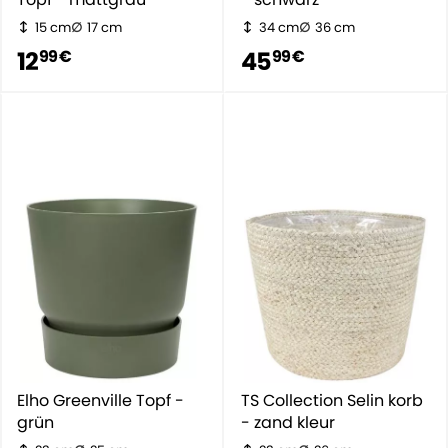
15 cm
17 cm
34 cm
36 cm
12
45
99 €
99 €
Elho Greenville Topf -
TS Collection Selin korb
grün
- zand kleur