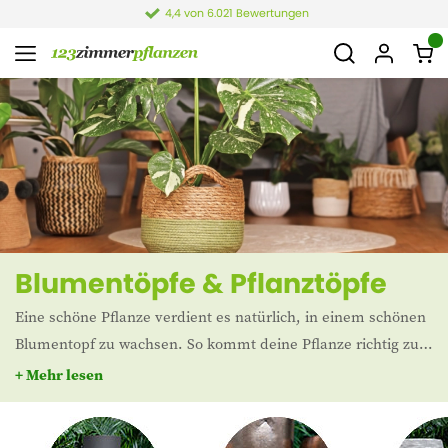
4,4 von 6.021 Bewertungen
Blumentöpfe & Pflanztöpfe
Eine schöne Pflanze verdient es natürlich, in einem schönen
Blumentopf zu wachsen. So kommt deine Pflanze richtig zur
Geltung! Bei 123Pflanzen haben wir eine große Auswahl an
+ Mehr lesen
Indoor-Blumentöpfen für deine Zimmerpflanzen. Natürlich
kannst du dich auch für einen Pflanzkasten für den