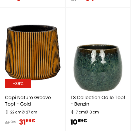
-36%
Capi Nature Groove
TS Collection Odile Topf
Topf - Gold
- Benzin
22 cm
27 cm
7 cm
8 cm
31
10
99 €
99 €
49
99 €