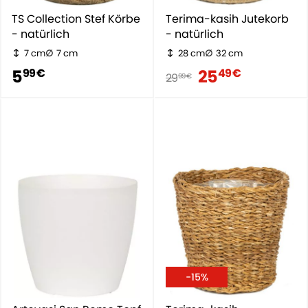
TS Collection Stef Körbe
Terima-kasih Jutekorb
- natürlich
- natürlich
7 cm
7 cm
28 cm
32 cm
5
25
99 €
49 €
29
99 €
-15%