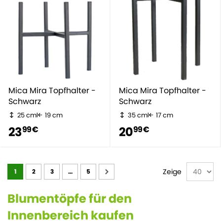
Mica Mira Topfhalter -
Mica Mira Topfhalter -
Schwarz
Schwarz
25 cm
19 cm
35 cm
17 cm
23
20
99 €
99 €
Seite
Zeige
1
2
3
...
5
Blumentöpfe für den
Innenbereich kaufen