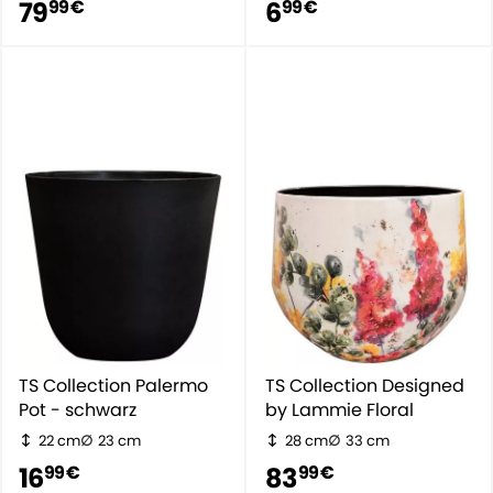
79
6
99 €
99 €
TS Collection Palermo
TS Collection Designed
Pot - schwarz
by Lammie Floral
22 cm
23 cm
28 cm
33 cm
16
83
99 €
99 €