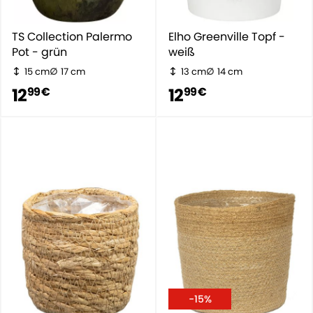
TS Collection Palermo
Elho Greenville Topf -
Pot - grün
weiß
15 cm
17 cm
13 cm
14 cm
12
12
99 €
99 €
-15%