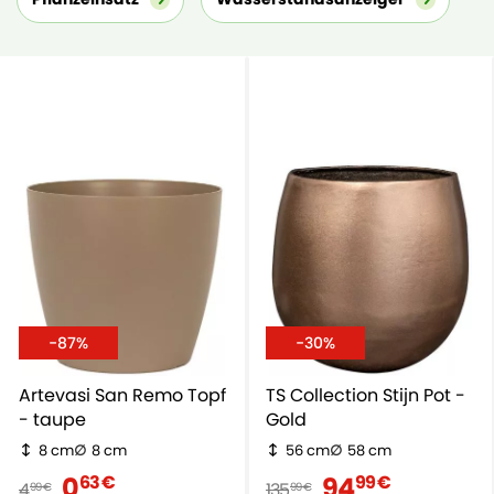
-87%
-30%
Artevasi San Remo Topf
TS Collection Stijn Pot -
- taupe
Gold
8 cm
8 cm
56 cm
58 cm
0
94
63 €
99 €
4
135
99 €
99 €