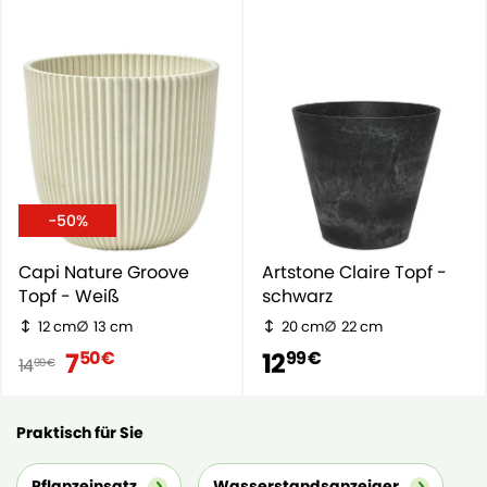
-50%
Capi Nature Groove
Artstone Claire Topf -
Topf - Weiß
schwarz
12 cm
13 cm
20 cm
22 cm
7
12
50 €
99 €
14
99 €
Praktisch für Sie
Pflanzeinsatz
Wasserstandsanzeiger