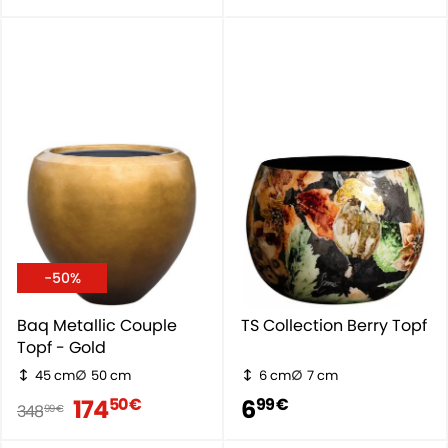
-50%
Baq Metallic Couple
TS Collection Berry Topf
Topf - Gold
45 cm
50 cm
6 cm
7 cm
174
6
50 €
99 €
348
99 €