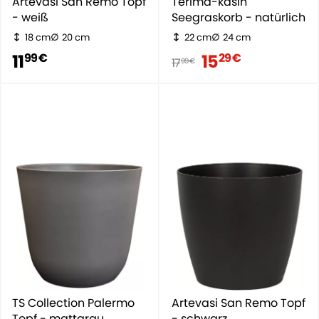
Artevasi San Remo Topf
Terima-kasih
- weiß
Seegraskorb - natürlich
18 cm
20 cm
22 cm
24 cm
11
15
99 €
29 €
17
99 €
TS Collection Palermo
Artevasi San Remo Topf
Topf - mattgrau
- schwarz