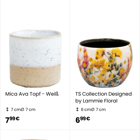
Mica Ava Topf - Weiß
TS Collection Designed
by Lammie Floral
7 cm
7 cm
6 cm
7 cm
7
6
99 €
99 €