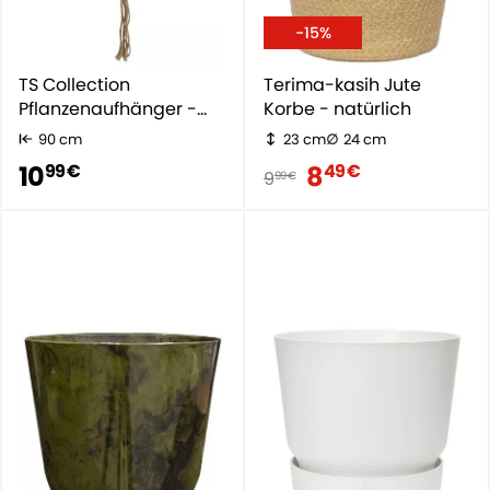
-15%
TS Collection
Terima-kasih Jute
Pflanzenaufhänger -
Korbe - natürlich
Seil
90 cm
23 cm
24 cm
10
8
99 €
49 €
9
99 €