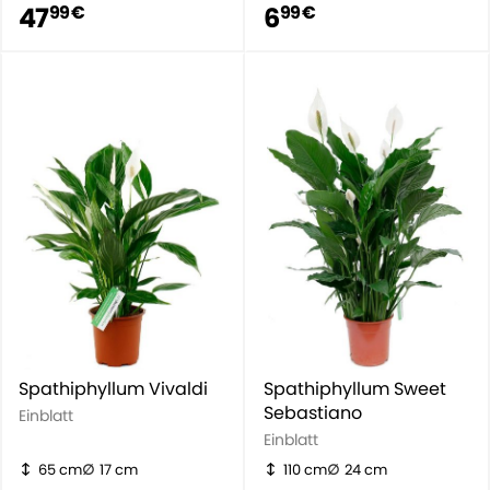
47
6
99 €
99 €
Spathiphyllum Vivaldi
Spathiphyllum Sweet
Sebastiano
Einblatt
Einblatt
65 cm
17 cm
110 cm
24 cm