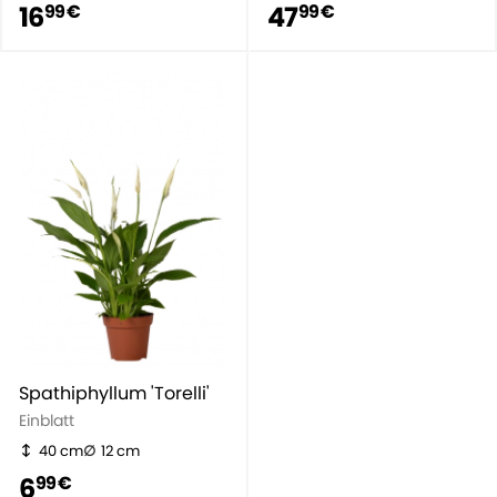
16
47
99 €
99 €
Spathiphyllum 'Torelli'
Einblatt
40 cm
12 cm
6
99 €