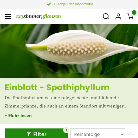
30 Tage Frischegarantie
Einblatt - Spathiphyllum
Die Spathiphyllum ist eine pflegeleichte und blühende
Zimmerpflanze, die auch an einem Standort mit weniger
Licht gut gedeiht. Die weißen Blüten ähneln einem Löffel,
+ Mehr lesen
daher der niederländische Name ''Lepelplant''. Die Einblatt
wird auch Friedenslilie genannt.
1
Filter