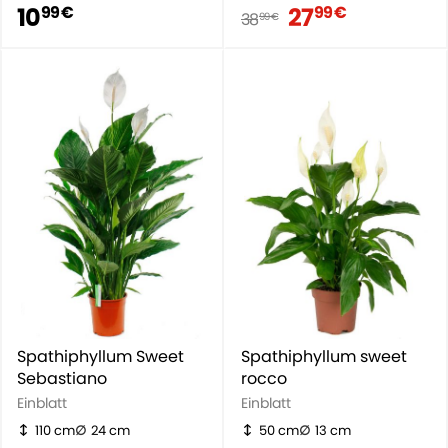
10
27
99 €
99 €
38
99 €
Spathiphyllum Sweet
Spathiphyllum sweet
Sebastiano
rocco
Einblatt
Einblatt
110 cm
24 cm
50 cm
13 cm