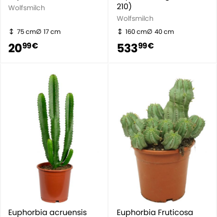
210)
Wolfsmilch
Wolfsmilch
75 cm
17 cm
160 cm
40 cm
20
533
99 €
99 €
Euphorbia acruensis
Euphorbia Fruticosa