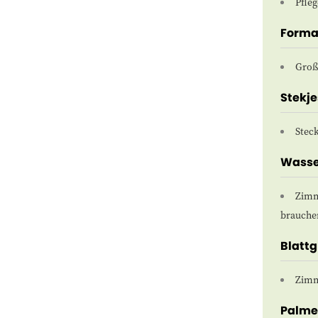
Pfle
Forma
Groß
Stekje
Steck
Wasse
Zimm
brauche
Blatt
Zimm
Palm