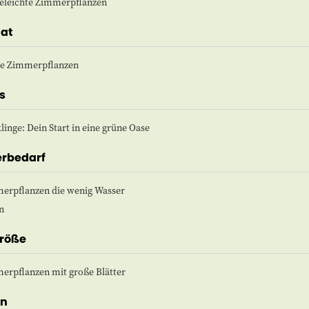
geleichte Zimmerpflanzen
at
e Zimmerpflanzen
s
linge: Dein Start in eine grüne Oase
rbedarf
erpflanzen die wenig Wasser
n
größe
erpflanzen mit große Blätter
en