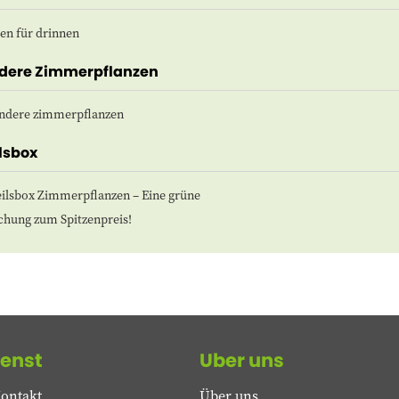
en für drinnen
dere Zimmerpflanzen
ndere zimmerpflanzen
lsbox
eilsbox Zimmerpflanzen – Eine grüne
chung zum Spitzenpreis!
enst
Uber uns
ontakt
Über uns