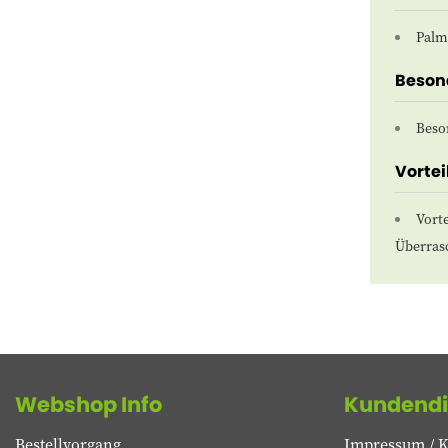
Palm
Beson
Beso
Vortei
Vort
Überras
Webshop Info
Kundendi
Bestellvorgang
Impressum / K