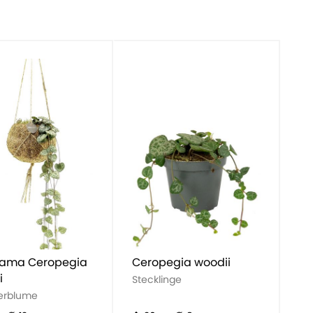
ama Ceropegia
Ceropegia woodii
i
Stecklinge
erblume