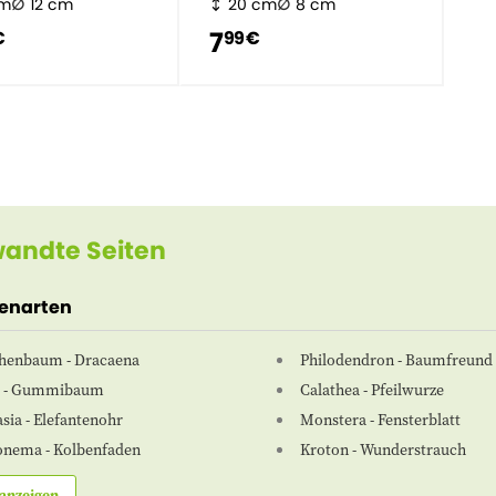
cm
12 cm
20 cm
8 cm
7
€
99 €
andte Seiten
zenarten
henbaum - Dracaena
Philodendron - Baumfreund
e - Gummibaum
Calathea - Pfeilwurze
sia - Elefantenohr
Monstera - Fensterblatt
onema - Kolbenfaden
Kroton - Wunderstrauch
anzeigen