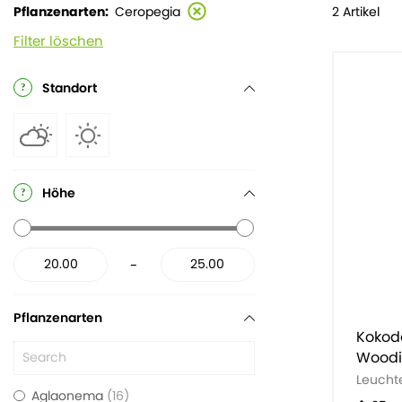
2 Artikel
Pflanzenarten
Ceropegia
Filter löschen
Standort
Höhe
-
Pflanzenarten
Kokod
Woodi
Leucht
Aglaonema
16