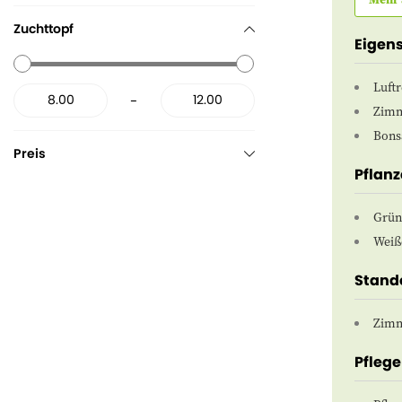
Zuchttopf
Eigen
Luft
-
Zimm
Bons
Preis
Pflan
Grün
Weiß
Stand
Zimm
Pflege