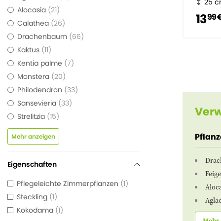
25 
Alocasia
21
13
99 
Calathea
26
Drachenbaum
66
Kaktus
11
Kentia palme
7
Monstera
20
Philodendron
33
Sansevieria
33
Verw
Strelitzia
15
Pflan
Mehr anzeigen
Drac
Eigenschaften
Feig
Pflegeleichte Zimmerpflanzen
1
Aloca
Steckling
1
Agla
Kokodama
1
Mehr 