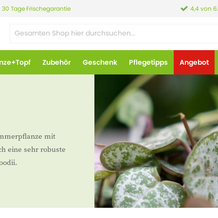
30 Tage Frischegarantie
4,4 von 6
anze+Topf
Zubehör
Geschenk
Pflegetipps
Angebot
immerpflanze mit
ch eine sehr robuste
oodii.