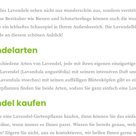
 des Lavendels sehen nicht nur wunderschön aus, sondern verströ
ne Bestäuber wie Bienen und Schmetterlinge können auch die wu
e ein lebhaftes Schauspiel in Ihrem Außenbereich. Die Lavendelbl
de an diesem schönen Anblick!
delarten
rschiedene Arten von Lavendel, jede mit ihren eigenen einzigar
 Lavendel (Lavandula angustifolia) mit seinem intensiven Duft u
avandula stoechas) mit seinen auffälligen Blütenköpfen gibt es e
flanzen finden Sie beide Arten, sodass Sie ganz einfach eine Lav
del kaufen
 eine Lavendel-Gartenpflanze kaufen, dann können Sie das einfac
line, wann immer es Ihnen passt. Wissen Sie bereits genau, welc
? Zögern Sie nicht, uns zu kontaktieren, wir helfen Ihnen gerne w