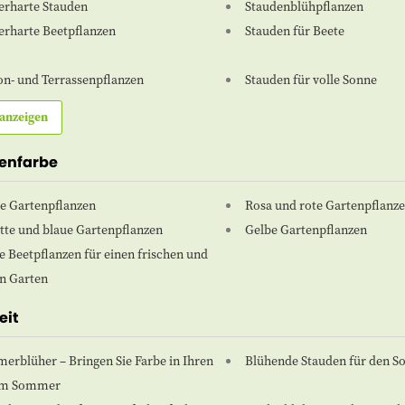
erharte Stauden
Staudenblühpflanzen
erharte Beetpflanzen
Stauden für Beete
on- und Terrassenpflanzen
Stauden für volle Sonne
anzeigen
zenfarbe
e Gartenpflanzen
Rosa und rote Gartenpflanz
tte und blaue Gartenpflanzen
Gelbe Gartenpflanzen
 Beetpflanzen für einen frischen und
n Garten
eit
erblüher – Bringen Sie Farbe in Ihren
Blühende Stauden für den 
im Sommer