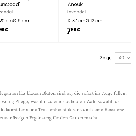
unstead'
'Anouk'
vendel
Lavendel
20 cm
9 cm
37 cm
12 cm
7
99 €
99 €
Zeige
anten lila-blauen Blüten sind es, die sofort ins Auge fallen.
 wenig Pflege, was ihn zu einer beliebten Wahl sowohl für
 bekannt für seine Trockenheitstoleranz und seine Resistenz
 zuverlässigen Ergänzung für den Garten macht.