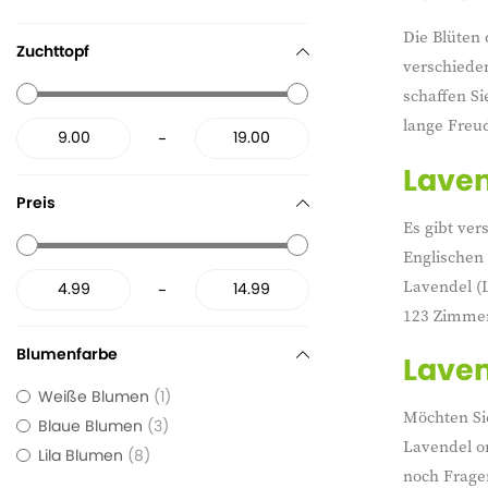
Die Blüten
Zuchttopf
verschiede
schaffen Si
lange Freu
-
Laven
Preis
Es gibt ve
Englischen
Lavendel (L
-
123 Zimmerp
Blumenfarbe
Laven
Weiße Blumen
1
Möchten Sie
Blaue Blumen
3
Lavendel on
Lila Blumen
8
noch Fragen