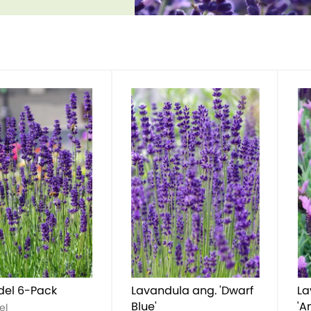
del 6-Pack
Lavandula ang. 'Dwarf
La
Blue'
'A
el