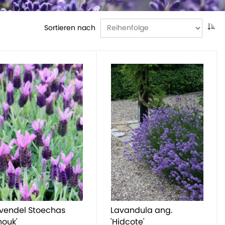
Sortieren nach
vendel Stoechas
Lavandula ang.
nouk'
'Hidcote'