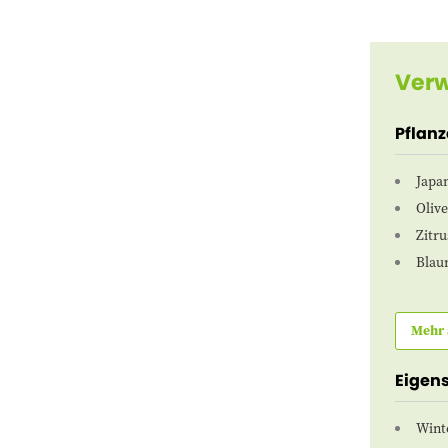
Verw
Pflan
Japan
Oliv
Zitr
Blau
Mehr 
Eigen
Wint