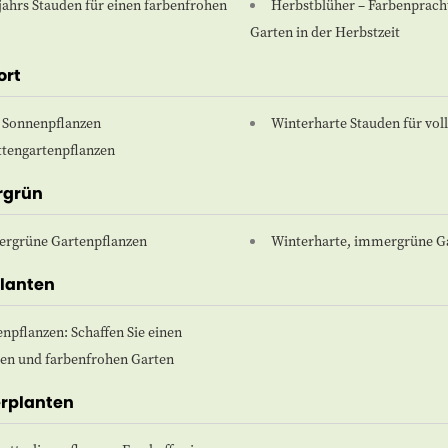
jahrs Stauden für einen farbenfrohen
Herbstblüher – Farbenpracht
Garten in der Herbstzeit
ort
e Sonnenpflanzen
Winterharte Stauden für vol
ttengartenpflanzen
rgrün
rgrüne Gartenpflanzen
Winterharte, immergrüne G
planten
npflanzen: Schaffen Sie einen
gen und farbenfrohen Garten
erplanten