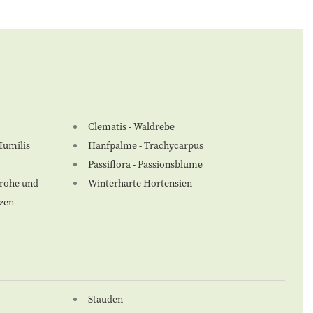
Clematis - Waldrebe
Humilis
Hanfpalme - Trachycarpus
Passiflora - Passionsblume
frohe und
Winterharte Hortensien
nzen
Stauden