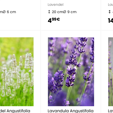
Lavendel
La
cm
6 cm
20 cm
9 cm
4
1
99 €
el Angustifolia
Lavandula Angustifolia
La