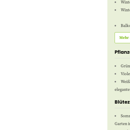
Wint
Wint
Balk
Mehr 
Pflan
Grün
Viole
Weiße
elegante
Blütez
Somm
Garten 