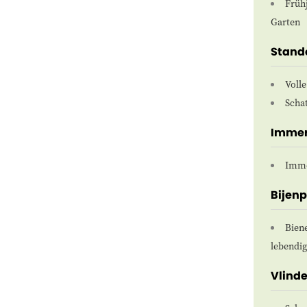
Früh
Garten
Stand
Voll
Scha
Imme
Imme
Bijen
Biene
lebendi
Vlind