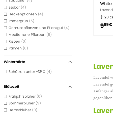
Straucher
4
White
Essbar
4
Lavend
Heckenpflanzen
4
20 
Immergrün
5
9
99 €
Gemusepflanzen und Pflanzgut
4
Mediterrane Pflanzen
5
Rispen
0
Palmen
0
Winterhärte
Lave
Schützen unter -13°C
4
Lavendel we
Lavendel ge
Blütezeit
Anfänger al
Frühjahrsblüher
0
gegenüber 
Sommerblüher
9
Laven
Herbstblüher
0