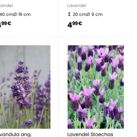
vendel
Lavendel
40 cm
19 cm
20 cm
9 cm
4
4
99 €
99 €
vandula ang.
Lavendel Stoechas