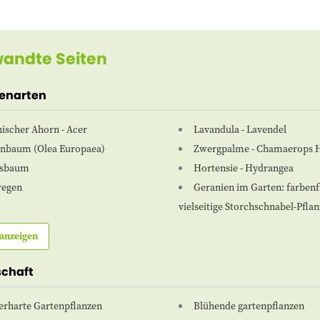
andte Seiten
zenarten
ischer Ahorn - Acer
Lavandula - Lavendel
enbaum (Olea Europaea)
Zwergpalme - Chamaerops 
usbaum
Hortensie - Hydrangea
regen
Geranien im Garten: farben
vielseitige Storchschnabel-Pfla
anzeigen
schaft
erharte Gartenpflanzen
Blühende gartenpflanzen