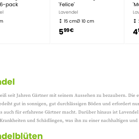
 6-pack
'Felice'
'M
el
Lavendel
La
cm
15 cm
10 cm
5
4
99 €
ndel
iß seit Jahren Gärtner mit seinem Aussehen zu bezaubern. Die eleg
deiht gut in sonnigen, gut durchlässigen Böden und erfordert nur
s auch für erfahrene Gärtner macht. Darüber hinaus ist Lavendel
Krankheiten und Schädlingen, was ihn zu einer nachhaltigen und
delblüten