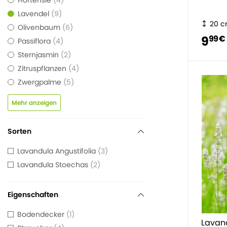
Hortensie
4
Lavendel
9
20 
Olivenbaum
6
9
99 €
Passiflora
4
Sternjasmin
2
Zitruspflanzen
4
Zwergpalme
5
Mehr anzeigen
Sorten
Lavandula Angustifolia
3
Lavandula Stoechas
2
Eigenschaften
Bodendecker
1
Lavand