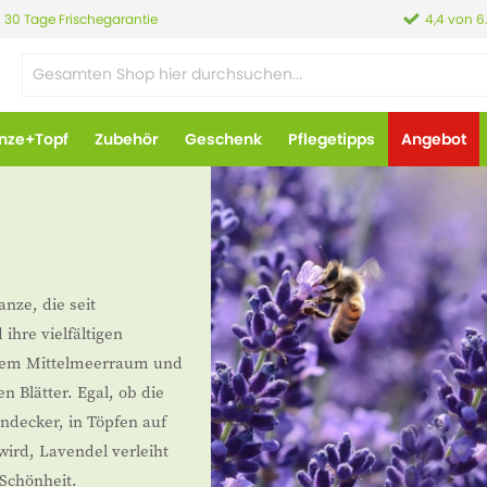
30 Tage Frischegarantie
4,4 von 6
anze+Topf
Zubehör
Geschenk
Pflegetipps
Angebot
nze, die seit
ihre vielfältigen
 dem Mittelmeerraum und
n Blätter. Egal, ob die
ndecker, in Töpfen auf
wird, Lavendel verleiht
Schönheit.