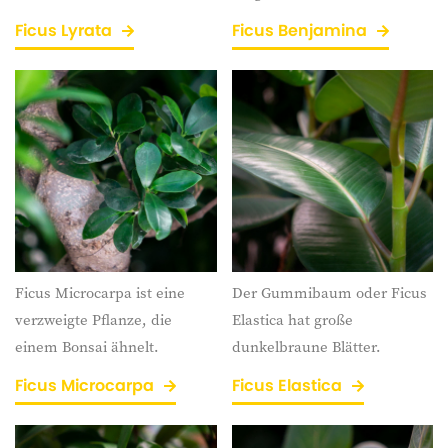
Ficus Lyrata
Ficus Benjamina
Ficus Microcarpa ist eine
Der Gummibaum oder Ficus
verzweigte Pflanze, die
Elastica hat große
einem Bonsai ähnelt.
dunkelbraune Blätter.
Ficus Microcarpa
Ficus Elastica