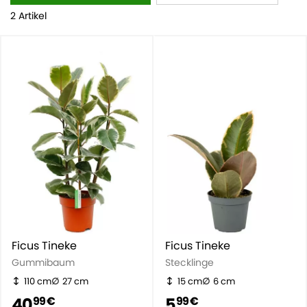
geliefert wird.
2 Artikel
Ficus Tineke
Ficus Tineke
Gummibaum
Stecklinge
110 cm
27 cm
15 cm
6 cm
40
5
99 €
99 €