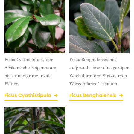
Ficus Cyathistipula, der
Ficus Benghalensis hat
Afrikanische Feigenbaum,
aufgrund seiner einzigartigen
hat dunkelgrüne, ovale
Wuchsform den Spitznamen
Blätter.
Würgepflanze" erhalten.
Ficus Cyathistipula
Ficus Benghalensis