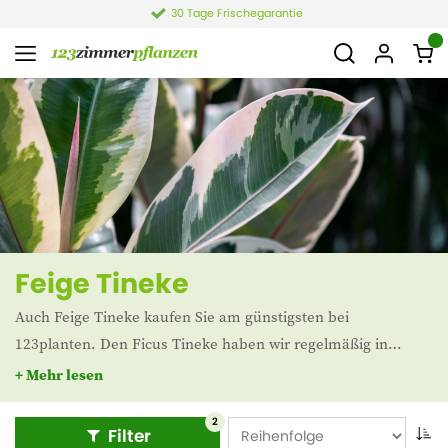
30 Tage Frischegarantie
Feige Tineke
Auch Feige Tineke kaufen Sie am günstigsten bei
123planten. Den Ficus Tineke haben wir regelmäßig in
unserem Sortiment. Haben Sie die perfekte Ficus-
+ Mehr lesen
Zimmerpflanze gefunden? Bestellen Sie es noch heute und
wir sorgen dafür, dass es gut verpackt zu Ihnen nach Hause
2
Filter