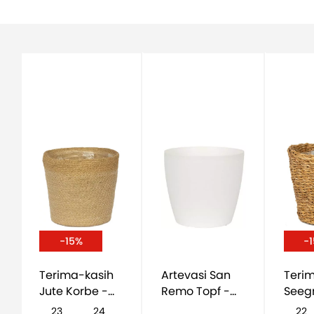
-15%
-
Terima-kasih
Artevasi San
Teri
Jute Korbe -
Remo Topf -
Seeg
natürlich
weiß
natür
23
24
22