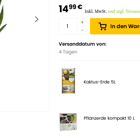
14
99 €
Inkl. MwSt.
und zzgl. Versa
In den Wa
Versanddatum von:
4 Tagen
Kaktus-Erde 5L
Pflanzerde kompakt 10 L