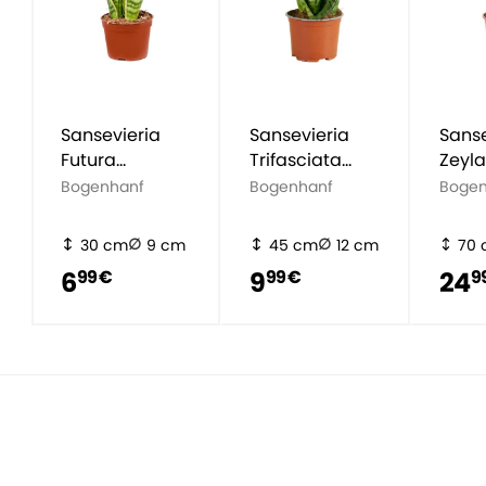
Sansevieria
Sansevieria
Sanse
Futura
Trifasciata
Zeyl
Superba
Black Coral
Bogenhanf
Bogenhanf
Bogen
30 cm
9 cm
45 cm
12 cm
70
6
9
24
99 €
99 €
9