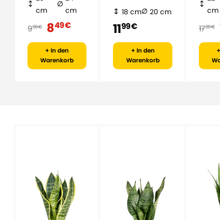
cm
cm
cm
18 cm
20 cm
8
49 €
11
99 €
9
17
99 €
99 €
+ In den
+ In den
+
Warenkorb
Warenkorb
Wa