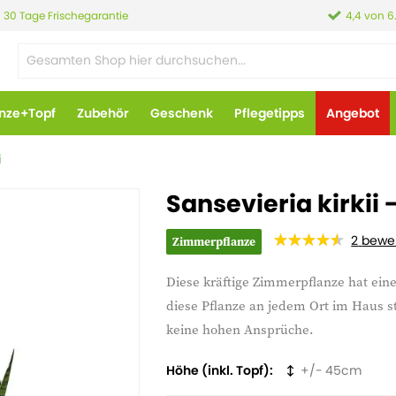
30 Tage Frischegarantie
4,4 von 6
anze+Topf
Zubehör
Geschenk
Pflegetipps
Angebot
i
Sansevieria kirkii
2
bewe
Zimmerpflanze
Diese kräftige Zimmerpflanze hat eine
diese Pflanze an jedem Ort im Haus ste
keine hohen Ansprüche.
Höhe (inkl. Topf)
45