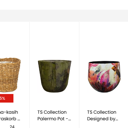
15%
ma-kasih
TS Collection
TS Collection
raskorb -
Palermo Pot -
Designed by
lich
grün
Lammie Sweet
24