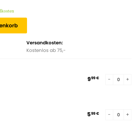
ndkosten
renkorb
Versandkosten:
Kostenlos ab 75,-
9
99 €
5
99 €