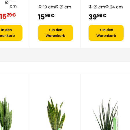
Magnolia
cm
19 cm
21 cm
21 cm
24 cm
15
29 €
15
39
99 €
99 €
 In den
+ In den
+ In den
renkorb
Warenkorb
Warenkorb