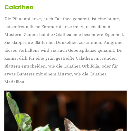
Calathea
Die Pfauenpflanze, auch Calathea genannt, ist eine bunte,
katzenfreundliche Zimmerpflanze mit verschiedenen
Mustern. Zudem hat die Calathea eine besondere Eigenheit:
Sie klappt ihre Blätter bei Dunkelheit zusammen. Aufgrund
dieses Verhaltens wird sie auch Gebetspflanze genannt. Du
kannst dich für eine grün gestreifte Calathea mit runden
Blättern entscheiden, wie die Calathea Orbifolia, oder für
etwas Bunteres mit einem Muster, wie die Calathea
Medallion.