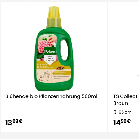
150cm hat einen Durchmesser von 7cm
Blühende bio Pflanzennahrung 500ml
TS Collec
Braun
95 cm
13
14
99 €
99 €