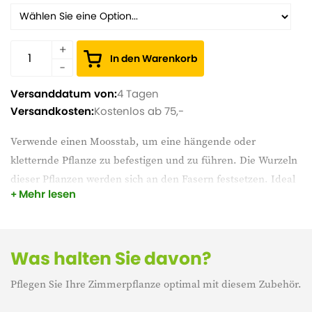
In den Warenkorb
Versanddatum von:
4 Tagen
Versandkosten:
Kostenlos ab 75,-
Verwende einen Moosstab, um eine hängende oder
kletternde Pflanze zu befestigen und zu führen. Die Wurzeln
dieser Pflanzen werden sich an den Fasern festsetzen. Ideal
Mehr lesen
z.B. für Lochpflanzen.
Der 80 cm lange Aufsatz kann in einen 120 cm oder 150 cm
langen Moosstock eingesetzt werden.
Was halten Sie davon?
80cm hat einen Durchmesser von 4cm
Pflegen Sie Ihre Zimmerpflanze optimal mit diesem Zubehör.
120cm hat einen Durchmesser von 7cm