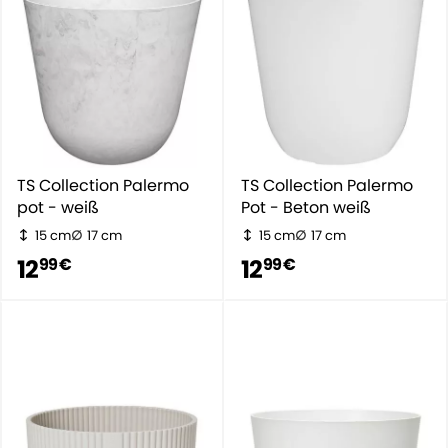
TS Collection Palermo
TS Collection Palermo
pot - weiß
Pot - Beton weiß
15 cm
17 cm
15 cm
17 cm
12
12
99 €
99 €