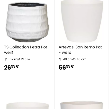
TS Collection Petra Pot -
Artevasi San Remo Pot
weiß
- weiß
16 cm
19 cm
40 cm
43 cm
26
56
99 €
99 €