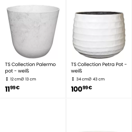
TS Collection Palermo
TS Collection Petra Pot -
pot - weiß
weiß
12 cm
13 cm
34 cm
43 cm
11
100
99 €
99 €