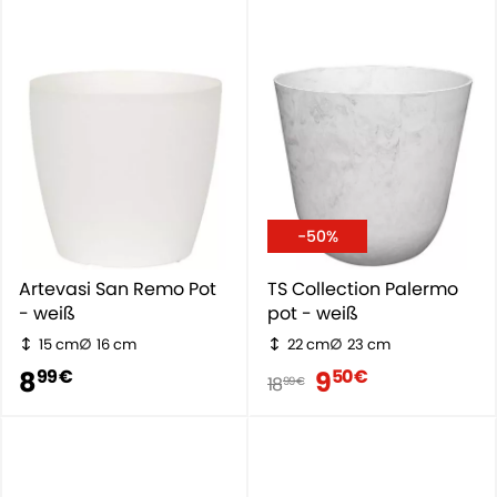
-50%
Artevasi San Remo Pot
TS Collection Palermo
- weiß
pot - weiß
15 cm
16 cm
22 cm
23 cm
8
9
99 €
50 €
18
99 €