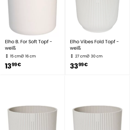
Elho B. For Soft Topf -
Elho Vibes Fold Topf -
weiß
weiß
15 cm
16 cm
27 cm
30 cm
13
33
99 €
99 €