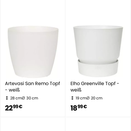
Artevasi San Remo Topf
Elho Greenville Topf -
- weiß
weiß
28 cm
30 cm
19 cm
20 cm
22
18
99 €
99 €