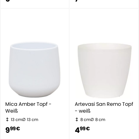
Mica Amber Topf -
Artevasi San Remo Topf
Weiß
- weiß
13 cm
13 cm
8 cm
8 cm
9
4
99 €
99 €