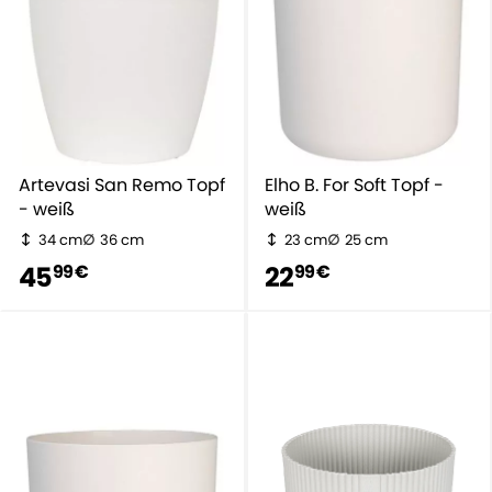
Artevasi San Remo Topf
Elho B. For Soft Topf -
- weiß
weiß
34 cm
36 cm
23 cm
25 cm
45
22
99 €
99 €