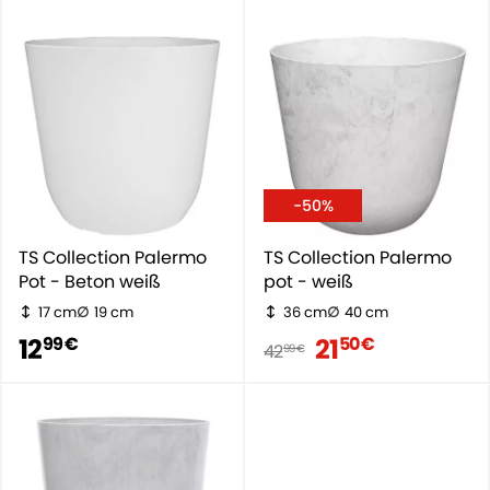
-50%
TS Collection Palermo
TS Collection Palermo
Pot - Beton weiß
pot - weiß
17 cm
19 cm
36 cm
40 cm
12
21
99 €
50 €
42
99 €