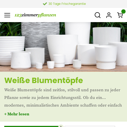
4,4 von 6.021 Bewertungen
Weiße Blumentöpfe
Weiße Blumentöpfe sind zeitlos, stilvoll und passen zu jeder
Pflanze sowie zu jedem Einrichtungsstil. Ob du ein
modernes, minimalistisches Ambiente schaffen oder einfach
frische Akzente setzen möchtest – ein weißer Blumentopf
+ Mehr lesen
lenkt den Blick ganz auf deine Pflanze und verleiht deinem