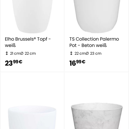
Elho Brussels® Topf -
TS Collection Palermo
weiß
Pot - Beton weiß
21 cm
22 cm
22 cm
23 cm
23
16
99 €
99 €