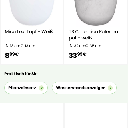
Mica Lexi Topf - Weiß
TS Collection Palermo
pot - weiß
13 cm
13 cm
32 cm
35 cm
8
33
99 €
99 €
Praktisch für Sie
Pflanzeinsatz
Wasserstandsanzeiger