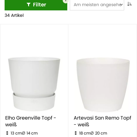
Raum eine ruhige, harmonische Atmosphäre.
1
Filter
34 Artikel
Elho Greenville Topf -
Artevasi San Remo Topf
weiß
- weiß
13 cm
14 cm
18 cm
20 cm