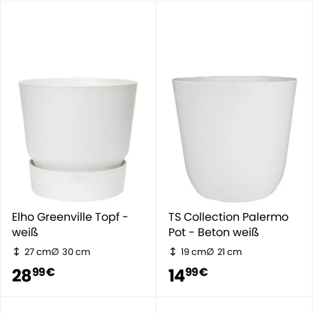
Elho Greenville Topf -
TS Collection Palermo
weiß
Pot - Beton weiß
27 cm
30 cm
19 cm
21 cm
28
14
99 €
99 €