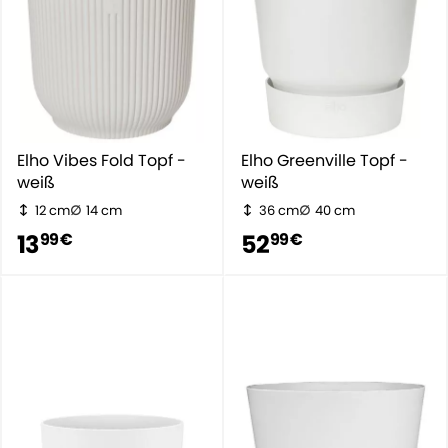
Elho Vibes Fold Topf -
Elho Greenville Topf -
weiß
weiß
12 cm
14 cm
36 cm
40 cm
13
52
99 €
99 €