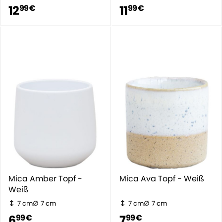
12
11
99 €
99 €
Mica Amber Topf -
Mica Ava Topf - Weiß
Weiß
7 cm
7 cm
7 cm
7 cm
6
7
99 €
99 €