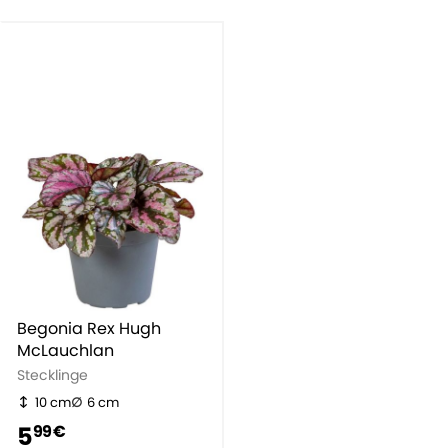
Begonia Rex Hugh
McLauchlan
Stecklinge
10 cm
6 cm
5
99 €