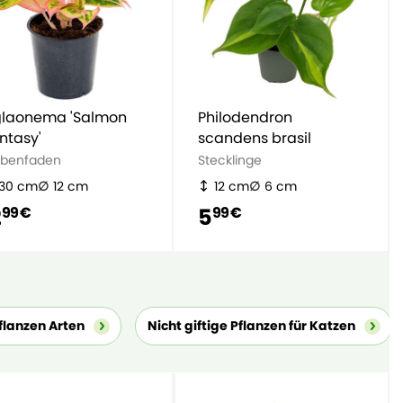
laonema 'Salmon
Philodendron
ntasy'
scandens brasil
lbenfaden
Stecklinge
30 cm
12 cm
12 cm
6 cm
2
5
99 €
99 €
lanzen Arten
Nicht giftige Pflanzen für Katzen