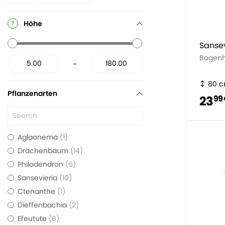
Höhe
Sansev
Bogen
-
80 
Pflanzenarten
23
99
Aglaonema
1
Drachenbaum
14
Philodendron
6
Sansevieria
10
Ctenanthe
1
Dieffenbachia
2
Efeutute
8