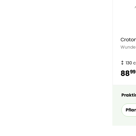
Croto
Wunder
130 
88
99
Praktis
Pfla