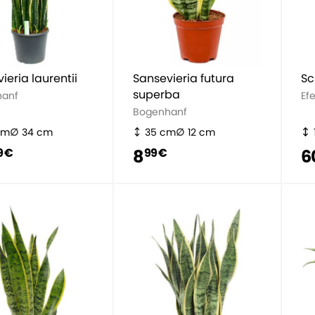
ieria laurentii
Sansevieria futura
Sc
superba
hanf
Ef
Bogenhanf
cm
34 cm
35 cm
12 cm
8
6
9 €
99 €