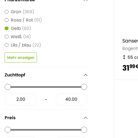
Grün
369
Rosa / Rot
51
Gelb
60
Weiß
14
Sansev
Lila / blau
22
Bogen
55 
Mehr anzeigen
31
99 
Zuchttopf
-
Preis