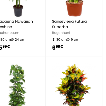
acaena Hawaiian
Sansevieria Futura
nshine
Superba
achenbaum
Bogenhanf
130 cm
24 cm
30 cm
9 cm
5
6
99 €
99 €