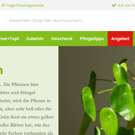
30 Tage Frischegarantie
4,4 von 6
anze+Topf
Zubehör
Geschenk
Pflegetipps
Angebot
n
 Die Pflanzen hier
ätter und Stängel
eint, wird die Pflanze in
, aber sehr hell oder die
Grün lässt sie etwas gelber
lbe Blätter hat, wie das
ehr Farben vorhanden als