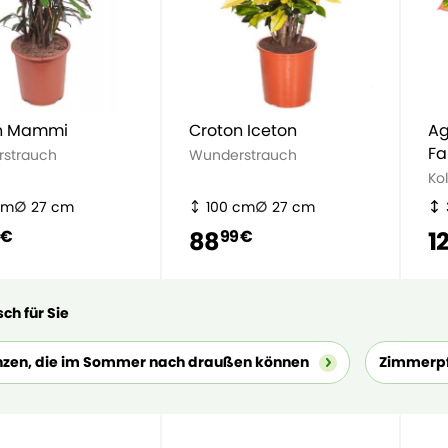
n Mammi
Croton Iceton
Ag
Fa
strauch
Wunderstrauch
Ko
cm
27 cm
100 cm
27 cm
88
1
 €
99 €
ch für Sie
nzen, die im Sommer nach draußen können
Zimmerpf