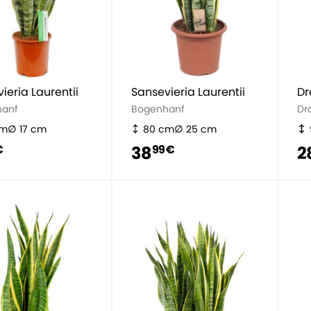
ieria Laurentii
Sansevieria Laurentii
Dr
hanf
Bogenhanf
Dr
cm
17 cm
80 cm
25 cm
38
2
€
99 €