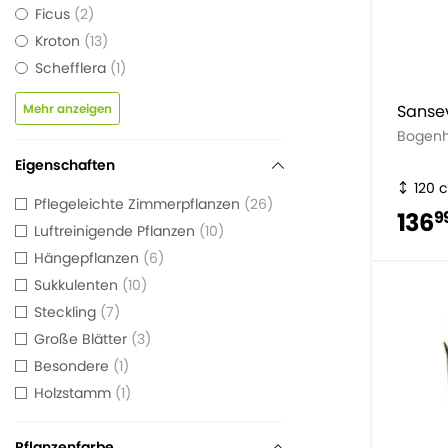
Ficus
2
Kroton
13
Schefflera
1
Mehr anzeigen
Sansev
Bogen
Eigenschaften
120 
Pflegeleichte Zimmerpflanzen
26
136
9
Luftreinigende Pflanzen
10
Hängepflanzen
6
Sukkulenten
10
Steckling
7
Große Blätter
3
Besondere
1
Holzstamm
1
Pflanzenfarbe