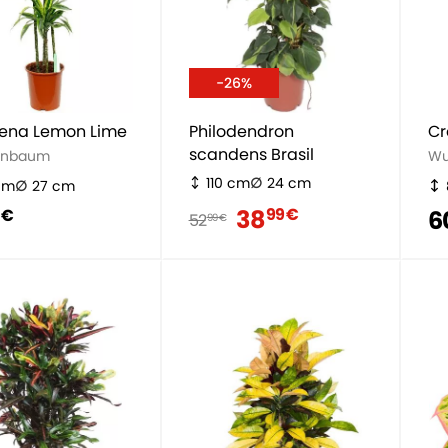
-26%
ena Lemon Lime
Philodendron
Cr
scandens Brasil
enbaum
Wu
110 cm
24 cm
cm
27 cm
38
99 €
6
 €
52
99 €