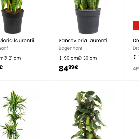
ieria laurentii
Sansevieria laurentii
Dr
hanf
Bogenhanf
Dr
cm
21 cm
90 cm
30 cm
84
 €
99 €
41
9