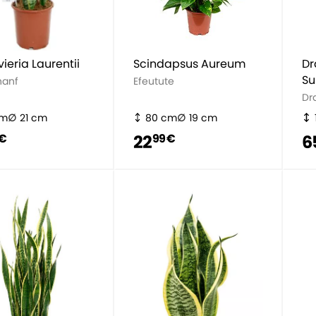
ieria Laurentii
Scindapsus Aureum
Dr
Su
hanf
Efeutute
Dr
cm
21 cm
80 cm
19 cm
22
6
 €
99 €