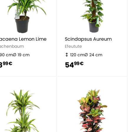
acaena Lemon Lime
Scindapsus Aureum
achenbaum
Efeutute
90 cm
19 cm
120 cm
24 cm
8
54
99 €
99 €