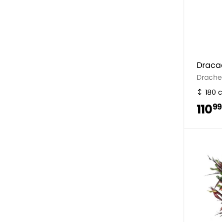
Draca
Drach
180 
110
99