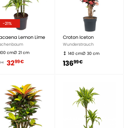
-21%
acaena Lemon Lime
Croton Iceton
achenbaum
Wunderstrauch
100 cm
21 cm
140 cm
30 cm
32
99 €
136
99 €
9 €