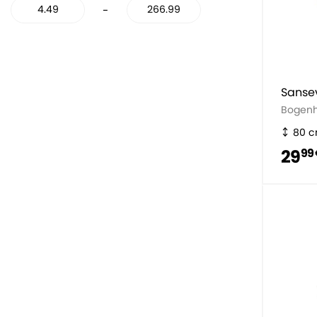
-
Sansev
Bogen
80 
29
99