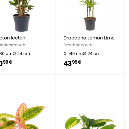
oton Iceton
Dracaena Lemon Lime
nderstrauch
Drachenbaum
80 cm
24 cm
140 cm
24 cm
0
43
99 €
99 €