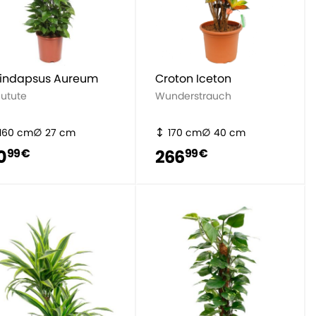
indapsus Aureum
Croton Iceton
eutute
Wunderstrauch
160 cm
27 cm
170 cm
40 cm
0
266
99 €
99 €