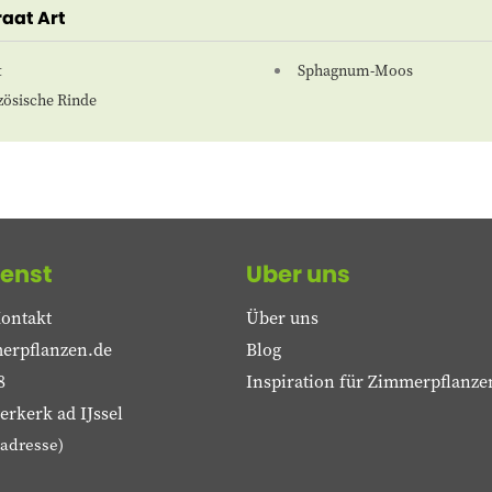
aat Art
t
Sphagnum-Moos
zösische Rinde
enst
Uber uns
ontakt
Über uns
erpflanzen.de
Blog
8
Inspiration für Zimmerpflanze
rkerk ad IJssel
adresse)