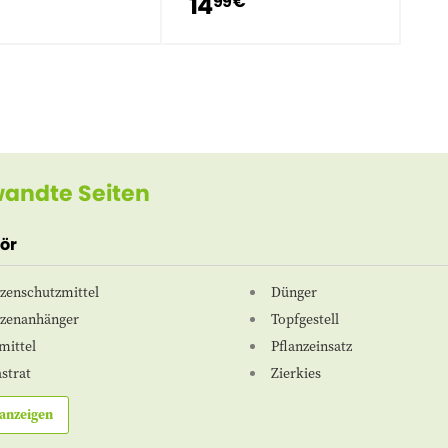
14
99 €
andte Seiten
ör
nzenschutzmittel
Dünger
nzenanhänger
Topfgestell
mittel
Pflanzeinsatz
strat
Zierkies
anzeigen