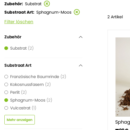
Zubehör
Substrat
Substraat Art
Sphagnum-Moos
2 Artikel
Filter löschen
Zubehör
Substrat
2
Substraat Art
Französische Baumrinde
2
Kokosnussfasern
2
Perlit
2
Sphagnum-Moos
2
Vulcastrat
1
Mehr anzeigen
Sphagn