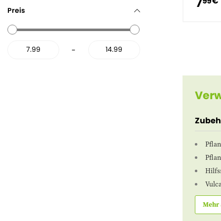
7
99 €
Preis
-
Verw
Zubeh
Pfla
Pfla
Hilfs
Vulca
Mehr 