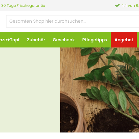
30 Tage Frischegarantie
4,4 von 6
anze+Topf
Zubehör
Geschenk
Pflegetipps
Angebot