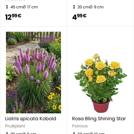
45 cm
17 cm
20 cm
9 cm
12
4
99 €
99 €
Liatris spicata Kobold
Rosa Bling Shining Star
Pruikplant
Potroos