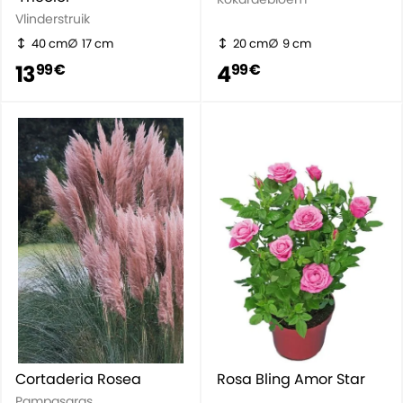
Vlinderstruik
40 cm
17 cm
20 cm
9 cm
13
4
99 €
99 €
Cortaderia Rosea
Rosa Bling Amor Star
Pampasgras