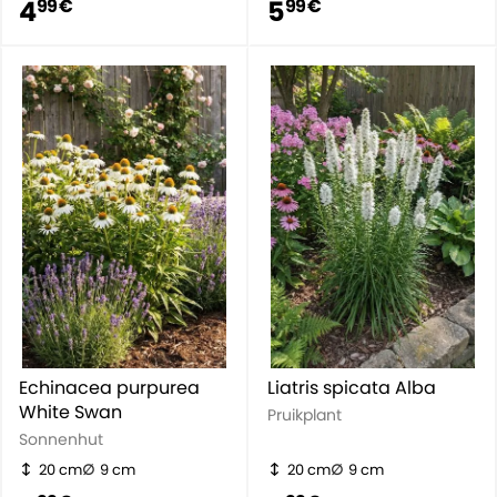
4
5
99 €
99 €
Echinacea purpurea
Liatris spicata Alba
White Swan
Pruikplant
Sonnenhut
20 cm
9 cm
20 cm
9 cm