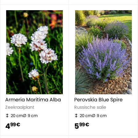
Armeria Maritima Alba
Perovskia Blue Spire
Zeekraalplant
Russische salie
20 cm
9 cm
20 cm
9 cm
4
5
99 €
99 €