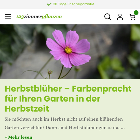
4,4 von 6.021 Bewertungen
Herbstblüher – Farbenpracht
für Ihren Garten in der
Herbstzeit
Sie möchten auch im Herbst nicht auf einen blühenden
Garten verzichten? Dann sind Herbstblüher genau das
Richtige für Sie! Während viele Sommerpflanzen verblühen,
+ Mehr lesen