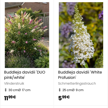
Buddleja davidii 'DUO
Buddleja davidii 'White
pink/white'
Profusion'
Vlinderstruik
Schmetterlingsstrauch
30 cm
17 cm
25 cm
9 cm
11
5
99 €
99 €