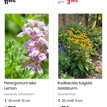
11
3
99 €
99 €
4
99 €
Pelargonium Isko
Rudbeckia fulgida
Lemon
Goldsturm
Geranie Géranium
Sonnenhut
20 cm
10 cm
20 cm
9 cm