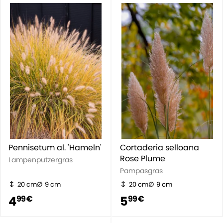
Pennisetum al. 'Hameln'
Cortaderia selloana
Rose Plume
Lampenputzergras
Pampasgras
20 cm
9 cm
20 cm
9 cm
4
5
99 €
99 €