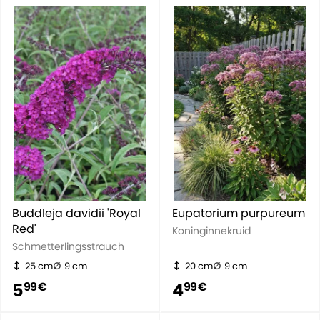
Buddleja davidii 'Royal
Eupatorium purpureum
Red'
Koninginnekruid
Schmetterlingsstrauch
25 cm
9 cm
20 cm
9 cm
5
4
99 €
99 €