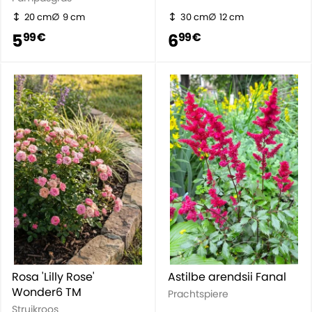
20 cm
9 cm
30 cm
12 cm
5
6
99 €
99 €
Rosa 'Lilly Rose'
Astilbe arendsii Fanal
Wonder6 TM
Prachtspiere
Struikroos