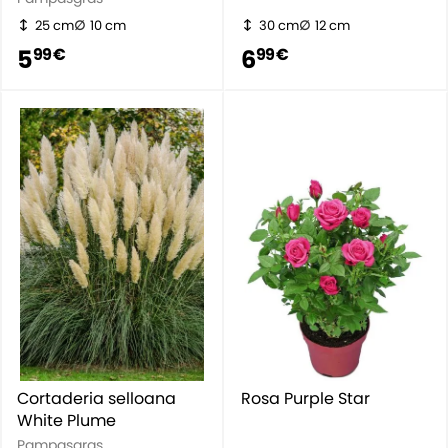
25 cm
10 cm
30 cm
12 cm
5
6
99 €
99 €
Cortaderia selloana
Rosa Purple Star
White Plume
Pampasgras