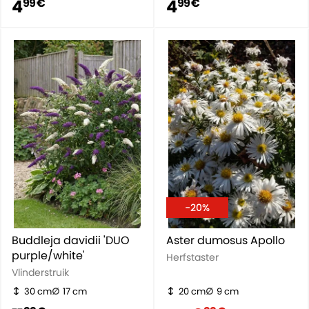
4
4
99 €
99 €
-20%
Buddleja davidii 'DUO
Aster dumosus Apollo
purple/white'
Herfstaster
Vlinderstruik
30 cm
17 cm
20 cm
9 cm