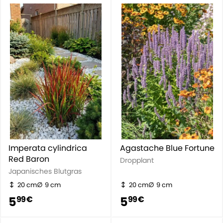
Imperata cylindrica
Agastache Blue Fortune
Red Baron
Dropplant
Japanisches Blutgras
20 cm
9 cm
20 cm
9 cm
5
5
99 €
99 €