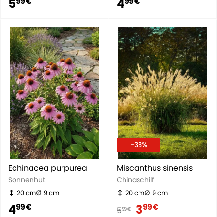
5
4
99 €
99 €
-33%
Echinacea purpurea
Miscanthus sinensis
Sonnenhut
Chinaschilf
20 cm
9 cm
20 cm
9 cm
4
3
99 €
99 €
5
99 €