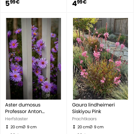
5
4
99 €
99 €
Aster dumosus
Gaura lindheimeri
Professor Anton
Siskiyou Pink
Kippenberg
Herfstaster
Prachtkaars
20 cm
9 cm
20 cm
9 cm