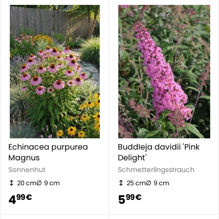
Echinacea purpurea
Buddleja davidii 'Pink
Magnus
Delight'
Sonnenhut
Schmetterlingsstrauch
20 cm
9 cm
25 cm
9 cm
4
5
99 €
99 €