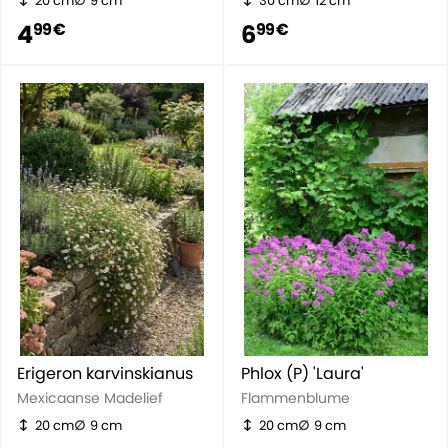
20 cm
9 cm
30 cm
12 cm
4
6
99 €
99 €
Erigeron karvinskianus
Phlox (P) 'Laura'
Mexicaanse Madelief
Flammenblume
20 cm
9 cm
20 cm
9 cm