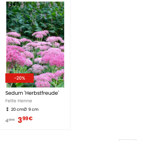
-20%
Sedum 'Herbstfreude'
Fette Henne
20 cm
9 cm
3
99 €
4
99 €