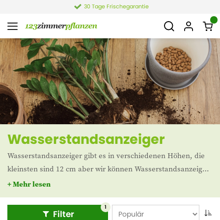
30 Tage Frischegarantie
Wasserstandsanzeiger
Wasserstandsanzeiger gibt es in verschiedenen Höhen, die
kleinsten sind 12 cm aber wir können Wasserstandsanzeiger
bis eine hohe von 120 cm liefern. Ein Wasserstandsanzeiger
+ Mehr lesen
ist eine Plaste Hülle mit innen drin einem Schwimmkörper
mit Peilstock. Wenn das Wasser die Unterseite des
1
Filter