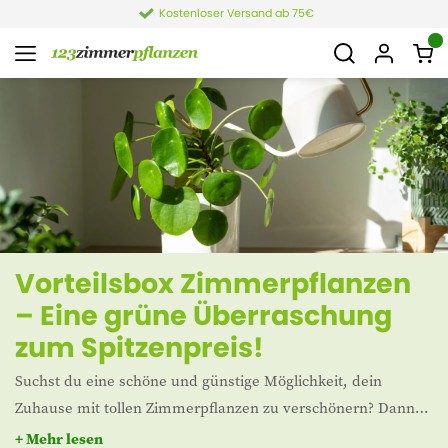
Kostenloser Versand ab 75€
Vorteilsbox Zimmerpflanzen
– Eine grüne Überraschung
zum Spitzenpreis!
Suchst du eine schöne und günstige Möglichkeit, dein
Zuhause mit tollen Zimmerpflanzen zu verschönern? Dann
entdecke unsere Pflanzenbox! In dieser Überraschungsbox
+ Mehr lesen