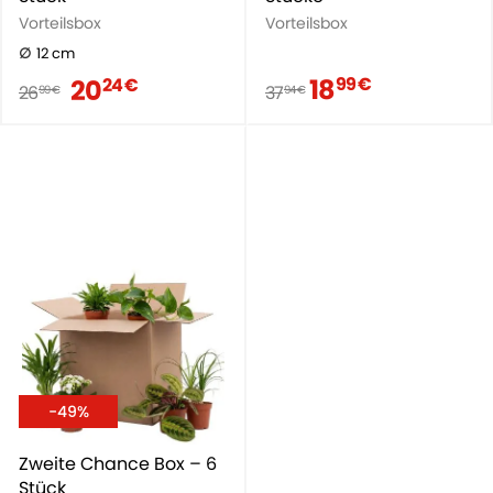
Vorteilsbox
Vorteilsbox
12 cm
18
20
99 €
24 €
26
37
99 €
94 €
-49%
Zweite Chance Box – 6
Stück