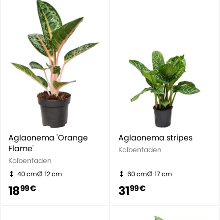
Aglaonema 'Orange
Aglaonema stripes
Flame'
Kolbenfaden
Kolbenfaden
40 cm
12 cm
60 cm
17 cm
18
31
99 €
99 €