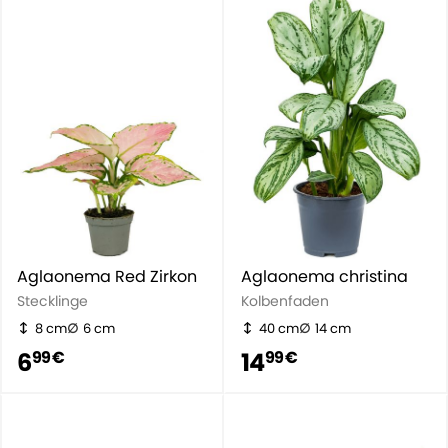
Aglaonema Red Zirkon
Aglaonema christina
Stecklinge
Kolbenfaden
8 cm
6 cm
40 cm
14 cm
6
14
99 €
99 €