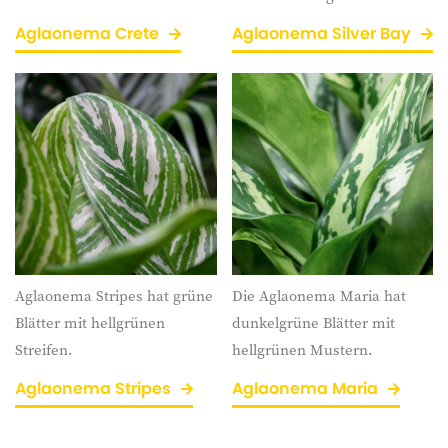
Aglaonema Crete
Aglaonema Silver Bay
Aglaonema Stripes hat grüne
Die Aglaonema Maria hat
Blätter mit hellgrünen
dunkelgrüne Blätter mit
Streifen.
hellgrünen Mustern.
Aglaonema Stripes
Aglaonema Maria