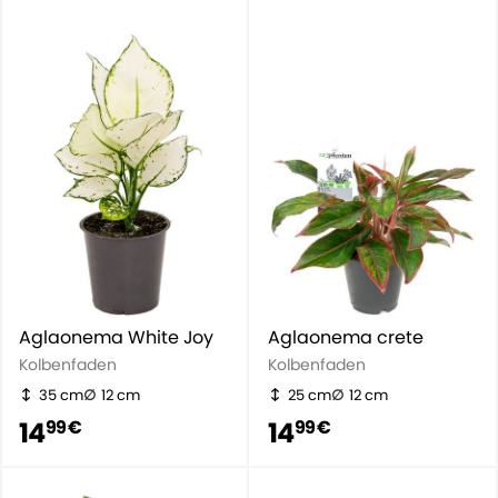
eine einfache Zimmerpflanze.
Aglaonema White Joy
Aglaonema crete
Kolbenfaden
Kolbenfaden
35 cm
12 cm
25 cm
12 cm
14
14
99 €
99 €