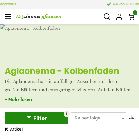
4,4 von 6.021 Bewertungen
Aglaonema - Kolbenfaden
Die Aglaonema hat ein auffälliges Aussehen mit ihren
großen Blättern und einzigartigen Mustern. Auf den Blättern
sind oft gestreifte oder fleckige Zeichnungen zu sehen. Diese
+ Mehr lesen
Zimmerpflanze stammt aus tropischen Gebieten in
Indonesien und den umliegenden Ländern. In unserem
1
Filter
Sortiment finden Sie verschiedene Arten, wie z.B. die
16 Artikel
Aglaonema Christina, Crete und Cutlass. Außerdem ist sie