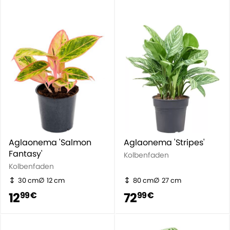
Aglaonema 'Salmon
Aglaonema 'Stripes'
Fantasy'
Kolbenfaden
Kolbenfaden
30 cm
12 cm
80 cm
27 cm
12
72
99 €
99 €