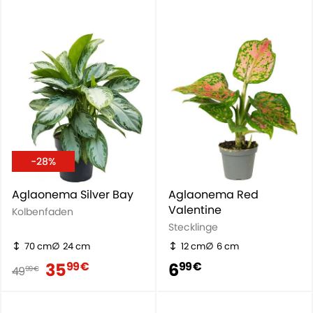
-28%
Aglaonema Silver Bay
Aglaonema Red
Valentine
Kolbenfaden
Stecklinge
70 cm
24 cm
12 cm
6 cm
35
6
99 €
99 €
49
99 €