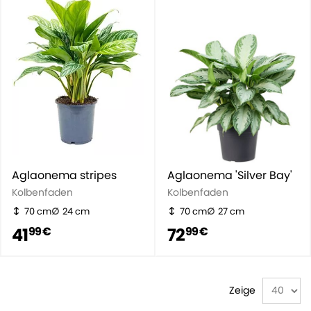
Aglaonema stripes
Aglaonema 'Silver Bay'
Kolbenfaden
Kolbenfaden
70 cm
24 cm
70 cm
27 cm
41
72
99 €
99 €
Zeige