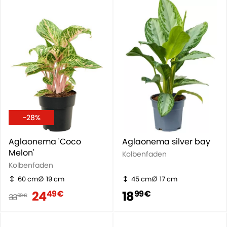
-28%
Aglaonema 'Coco
Aglaonema silver bay
Melon'
Kolbenfaden
Kolbenfaden
60 cm
19 cm
45 cm
17 cm
24
18
49 €
99 €
33
99 €