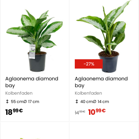
-27%
Aglaonema diamond
Aglaonema diamond
bay
bay
Kolbenfaden
Kolbenfaden
55 cm
17 cm
40 cm
14 cm
18
10
99 €
99 €
14
99 €