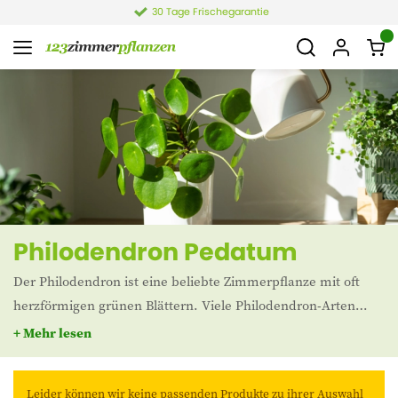
30 Tage Frischegarantie
Philodendron Pedatum
Der Philodendron ist eine beliebte Zimmerpflanze mit oft
herzförmigen grünen Blättern. Viele Philodendron-Arten
stammen aus den Regenwäldern Südamerikas. Von dieser
+ Mehr lesen
einfachen Zimmerpflanze gibt es in den Niederlanden eine
Reihe von beliebten Sorten, wie Monstera Deliciosa
Leider können wir keine passenden Produkte zu ihrer Auswahl