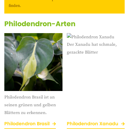
(Lochpflanze), Imperial Green, Xanadu und Philodendron
finden.
Scandens.
Philodendron-Arten
Der Xanadu hat schmale,
gezackte Blätter
Philodendron Brasil ist an
seinen grünen und gelben
Blättern zu erkennen.
Philodendron Brasil
Philodendron Xanadu