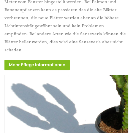
Meter vom Fenster hingestellt werden. Bei Palmen und
Bananenpflanzen kann es passieren das die alte Blätter
verbrennen, die neue Blätter werden aber an die höhere
Lichtintensität gewöhnt sein und kein Problemen
empfinden. Bei andere Arten wie die Sanseveria können die
Blätter heller werden, dies wird eine Sanseveria aber nicht
schaden.
Mehr Pflege Informationen