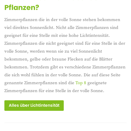
Pflanzen?
Zimmerpflanzen die in der volle Sonne stehen bekommen
viel direktes Sonnenlicht. Nicht alle Zimmerpflanzen sind
geeignet für eine Stelle mit eine hohe Lichtintensität.
Zimmerpflanzen die nicht geeignet sind für eine Stelle in der
volle Sonne, werden wenn sie zu viel Sonnenlicht
bekommen, gelbe oder braune Flecken auf die Blätter
bekommen. Trotzdem gibt es verschiedene Zimmerpflanzen
die sich wohl fühlen in der volle Sonne. Die auf diese Seite
genannte Zimmerpflanzen sind die
Top 8
geeignete
Zimmerpflanzen für eine Stelle in der volle Sonne.
Alles über Lichtintensität