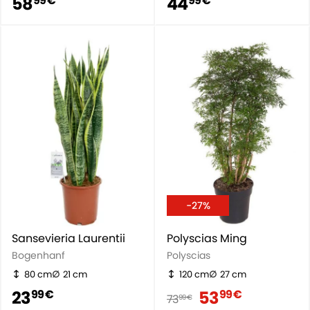
58
44
99 €
99 €
-27%
Sansevieria Laurentii
Polyscias Ming
Bogenhanf
Polyscias
80 cm
21 cm
120 cm
27 cm
23
53
99 €
99 €
73
99 €