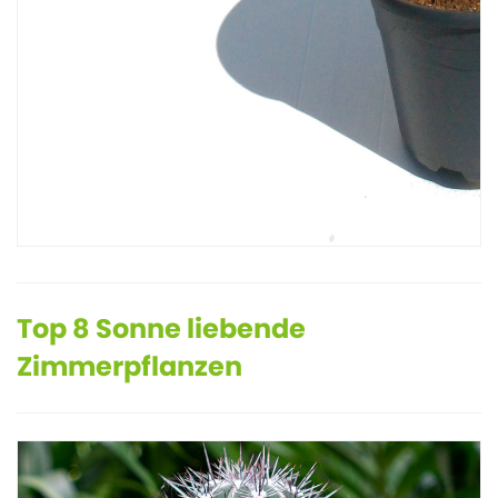
Top 8 Sonne liebende
Zimmerpflanzen