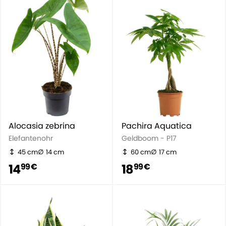
Alocasia zebrina
Pachira Aquatica
Elefantenohr
Geldboom - P17
45 cm
14 cm
60 cm
17 cm
14
18
99 €
99 €