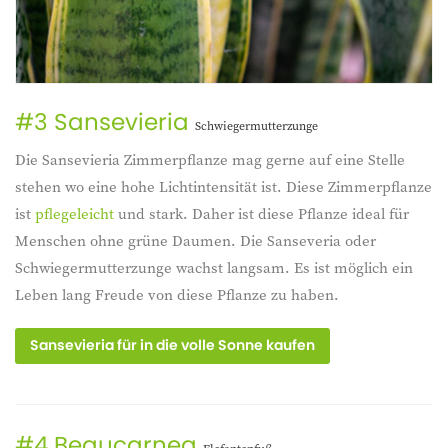
#3 Sansevieria
Schwiegermutterzunge
Die Sansevieria Zimmerpflanze mag gerne auf eine Stelle
stehen wo eine hohe Lichtintensität ist. Diese Zimmerpflanze
ist
pflegeleicht
und stark. Daher ist diese Pflanze ideal für
Menschen ohne grüne Daumen. Die Sanseveria oder
Schwiegermutterzunge wachst langsam. Es ist möglich ein
Leben lang Freude von diese Pflanze zu haben.
Sansevieria für in die volle Sonne kaufen
#4 Beaucarnea