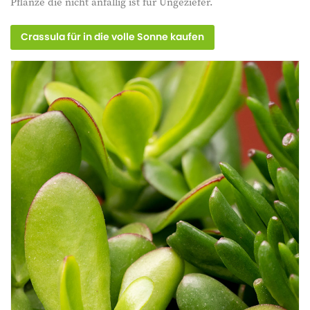
Pflanze die nicht anfällig ist für Ungeziefer.
Crassula für in die volle Sonne kaufen