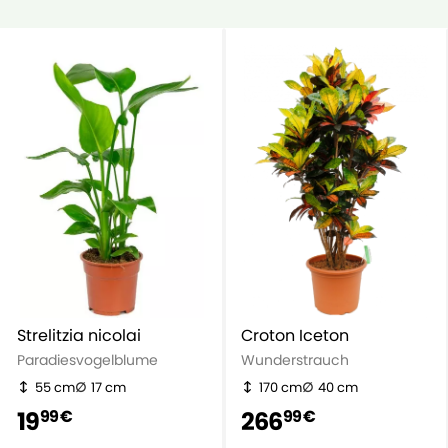
Strelitzia nicolai
Croton Iceton
Paradiesvogelblume
Wunderstrauch
55 cm
17 cm
170 cm
40 cm
19
266
99 €
99 €