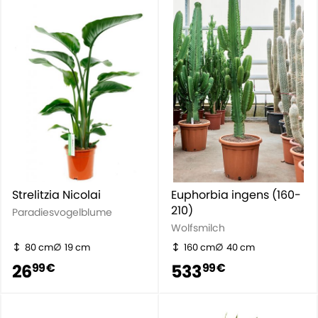
Strelitzia Nicolai
Euphorbia ingens (160-
210)
Paradiesvogelblume
Wolfsmilch
80 cm
19 cm
160 cm
40 cm
26
533
99 €
99 €