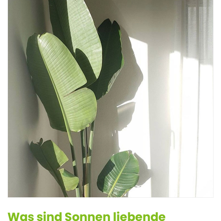
Was sind Sonnen liebende