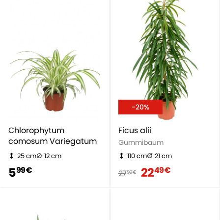
-20%
Chlorophytum
Ficus alii
comosum Variegatum
Gummibaum
25 cm
12 cm
110 cm
21 cm
5
22
99 €
49 €
27
99 €