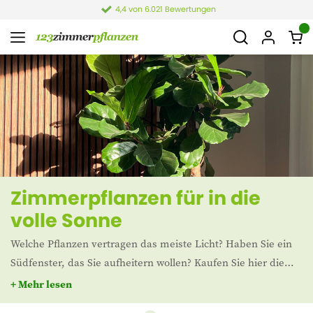
4,4 von 6.021 Bewertungen
Zimmerpflanzen für in die
volle Sonne
Welche Pflanzen vertragen das meiste Licht? Haben Sie ein
Südfenster, das Sie aufheitern wollen? Kaufen Sie hier die
Zimmerpflanzen, die an einem sonnigen Standort stehen
+ Mehr lesen
können.