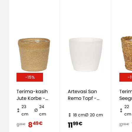
-15%
-
Terima-kasih
Artevasi San
Teri
Jute Korbe -
Remo Topf -
Seeg
natürlich
weiß
natür
23
24
22
cm
cm
cm
18 cm
20 cm
8
49 €
11
99 €
9
17
99 €
99 €