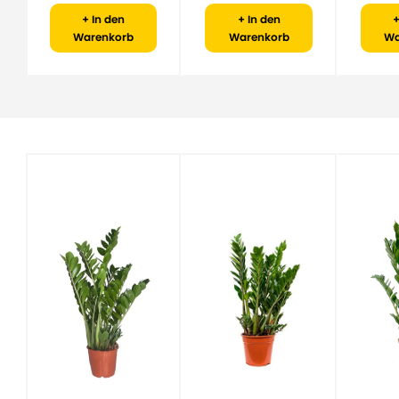
+ In den
+ In den
+
Warenkorb
Warenkorb
Wa