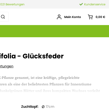
.021 Bewertungen
Kundenservice
Mein Konto
0,00 €
folia - Glücksfeder
rtungen
-Pflanze genannt, ist eine kräftige, pflegeleichte
ahren als eine der beliebtesten Pflanzen für Innenräume
 dunkelgrünen Blätter und ihres kompakten Wuchses verleiht
 ruhige, natürliche Atmosphäre.
Zuchttopf
17
oleranz gegenüber unterschiedlichen Lichtverhältnissen und ihre