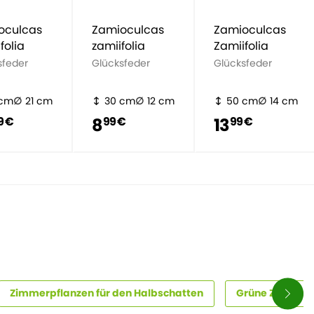
oculcas
Zamioculcas
Zamioculcas
folia
zamiifolia
Zamiifolia
sfeder
Glücksfeder
Glücksfeder
 cm
21 cm
30 cm
12 cm
50 cm
14 cm
8
13
9 €
99 €
99 €
Zimmerpflanzen für den Halbschatten
Grüne Zimmerp