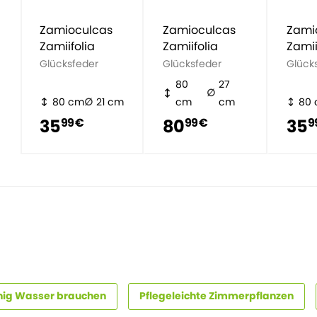
Zamioculcas
Zamioculcas
Zami
Zamiifolia
Zamiifolia
Zamii
Glücksfeder
Glücksfeder
Glück
80
27
80 cm
21 cm
cm
cm
80
35
80
35
99 €
99 €
9
nig Wasser brauchen
Pflegeleichte Zimmerpflanzen