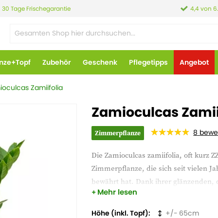
30 Tage Frischegarantie
4,4 von 6
anze+Topf
Zubehör
Geschenk
Pflegetipps
Angebot
oculcas Zamiifolia
Zamioculcas Zamii
8
bewe
Zimmerpflanze
Die Zamioculcas zamiifolia, oft kurz ZZ
Zimmerpflanze, die sich seit vielen J
bewährt hat. Dank ihrer glänzenden,
Mehr lesen
diese Pflanze jedem Raum sofort eine
Höhe (inkl. Topf)
65
Die ZZ-Pflanze ist bekannt für ihre T