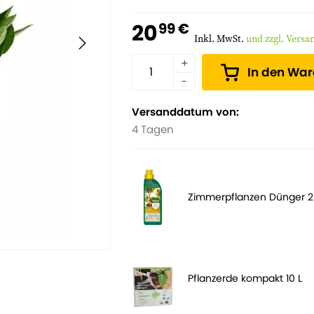
Fähigkeit, Zeiten mit weniger Pflege 
20
99 €
Schlafzimmer, Büros und andere Räum
Inkl. MwSt.
und zzgl. Vers
setzen möchten.
In den Wa
Versanddatum von:
4 Tagen
Zimmerpflanzen Dünger 
Pflanzerde kompakt 10 L