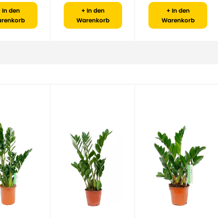
 In den
+ In den
+ In den
renkorb
Warenkorb
Warenkorb