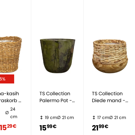
15%
ma-kasih
TS Collection
TS Collection
raskorb -
Palermo Pot -
Diede mand -
lich
grün
Natürlich
24
cm
19 cm
21 cm
17 cm
21 cm
15
29 €
15
21
99 €
99 €