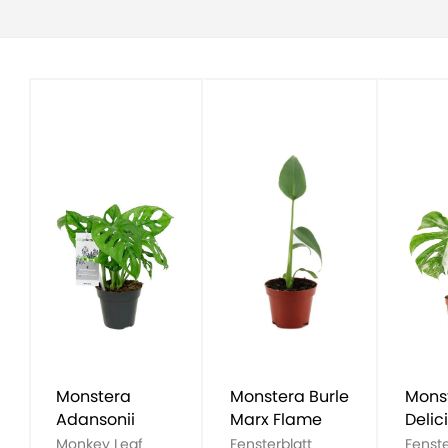
Monstera
Monstera Burle
Mons
Adansonii
Marx Flame
Delic
Vari
Monkey Leaf
Fensterblatt
Fenste