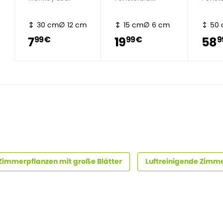
30 cm
12 cm
15 cm
6 cm
50
7
19
58
99 €
99 €
9
Zimmerpflanzen mit große Blätter
Luftreinigende Zimm