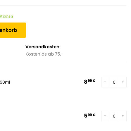
ene Grünpflanzenliebhaber.
ationen
renkorb
Versandkosten:
Kostenlos ab 75,-
8
99 €
250ml
5
99 €