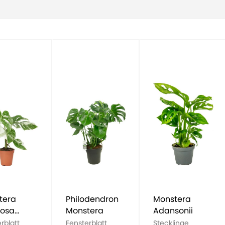
tera
Philodendron
Monstera
iosa
Monstera
Adansonii
egata
rblatt
Fensterblatt
Stecklinge