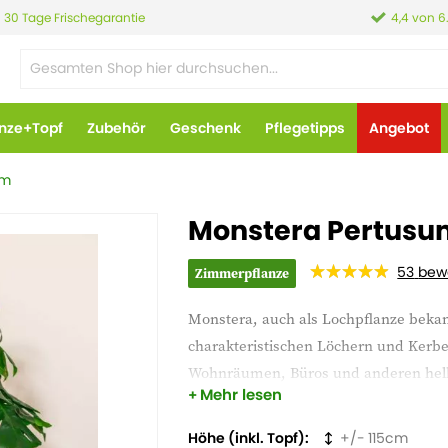
30 Tage Frischegarantie
4,4 von 6
anze+Topf
Zubehör
Geschenk
Pflegetipps
Angebot
um
Monstera Pertusum
53
bew
Zimmerpflanze
Monstera, auch als Lochpflanze bekan
charakteristischen Löchern und Kerbe
Wohnräumen, Büros und anderen hell
Mehr lesen
einzigartige Blattstruktur verleiht I
kräftigen Wuchses und ihrer einfachen
Höhe (inkl. Topf)
115