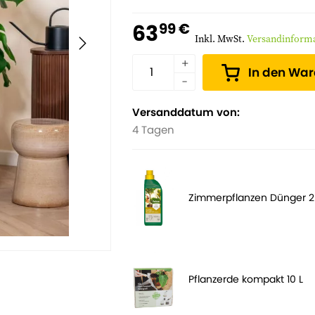
Pflanzenanfänger als auch für erfahr
63
99 €
Inkl. MwSt.
Versandinform
In den Wa
Versanddatum von:
4 Tagen
Zimmerpflanzen Dünger 
Pflanzerde kompakt 10 L