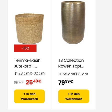
-15%
Terima-kasih
TS Collection
Jutekorb -
Rowen Topf
natürlich
Hoch - Gold
28 cm
32 cm
55 cm
31 cm
25
49 €
79
99 €
29
99 €
+ In den
+ In den
Warenkorb
Warenkorb