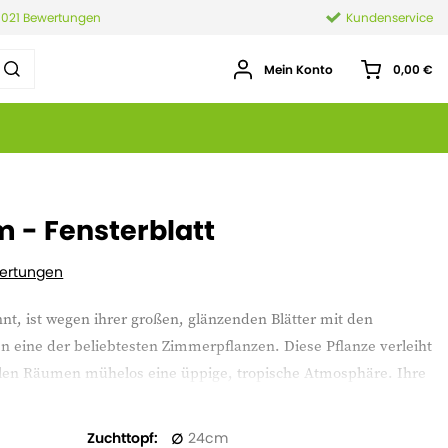
.021 Bewertungen
Kundenservice
Mein Konto
0,00 €
 - Fensterblatt
ertungen
nt, ist wegen ihrer großen, glänzenden Blätter mit den
n eine der beliebtesten Zimmerpflanzen. Diese Pflanze verleiht
en Räumen mühelos eine üppige, tropische Atmosphäre. Ihre
nnenräumen sowohl optische Tiefe als auch Dynamik. Dank ihres
 Pflege ist die Monstera eine ausgezeichnete Wahl sowohl für
Zuchttopf
24