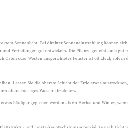
irektem Sonnenlicht. Bei direkter Sonneneinstrahlung können sich
r und Vertiefungen gut entwickeln. Die Pflanze gedeiht auch gut im
Osten oder Westen ausgerichtetes Fenster ist oft ideal, sofern d
eiben. Lassen Sie die oberste Schicht der Erde etwas austrocknen
, um überschüssiges Wasser abzuleiten.
etwas häufiger gegossen werden als im Herbst und Winter, wenn d
 Blattstruktur und ihr starkes Wachstumspotenzial. Je nach Licht