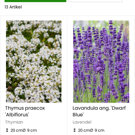
13 Artikel
Thymus praecox
Lavandula ang. 'Dwarf
'Albiflorus'
Blue'
Thymian
Lavendel
20 cm
9 cm
20 cm
9 cm