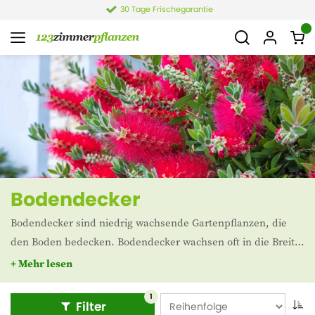
30 Tage Frischegarantie
Bodendecker
Bodendecker sind niedrig wachsende Gartenpflanzen, die
den Boden bedecken. Bodendecker wachsen oft in die Breite
und nicht in die Länge. Diese Gartenpflanzen sorgen auch
+ Mehr lesen
dafür, dass Unkraut keine Chance hat. So erhalten Sie einen
pflegeleichten Garten.
1
Filter