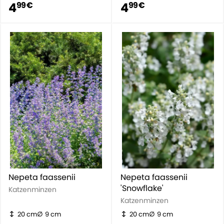
4
4
99 €
99 €
Nepeta faassenii
Nepeta faassenii
'Snowflake'
Katzenminzen
Katzenminzen
20 cm
9 cm
20 cm
9 cm