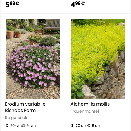
5
4
99 €
99 €
Erodium variabile
Alchemilla mollis
Bishops Form
Frauenmantel
Reigersbek
20 cm
9 cm
20 cm
9 cm