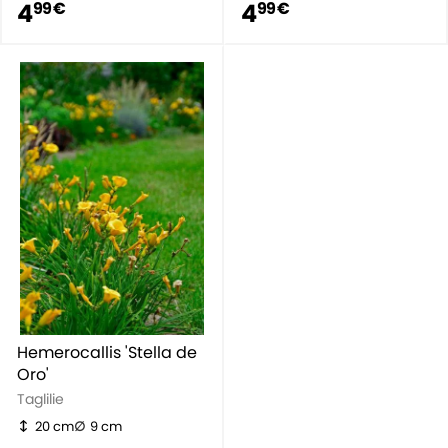
4
4
99 €
99 €
Hemerocallis 'Stella de
Oro'
Taglilie
20 cm
9 cm