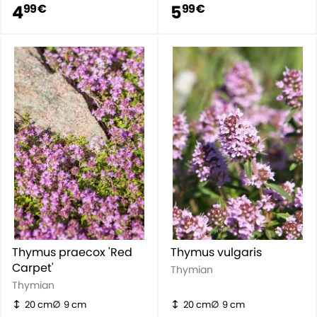
4
5
99 €
99 €
Thymus praecox 'Red
Thymus vulgaris
Carpet'
Thymian
Thymian
20 cm
9 cm
20 cm
9 cm