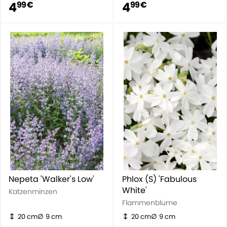
4
4
99 €
99 €
Nepeta 'Walker's Low'
Phlox (S) 'Fabulous
White'
Katzenminzen
Flammenblume
20 cm
9 cm
20 cm
9 cm