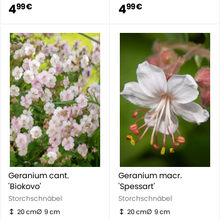
4
4
99 €
99 €
Geranium cant.
Geranium macr.
'Biokovo'
'Spessart'
Storchschnäbel
Storchschnäbel
20 cm
9 cm
20 cm
9 cm