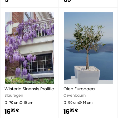
Wisteria Sinensis Prolific
Olea Europaea
Blauregen
Olivenbaum
70 cm
15 cm
50 cm
14 cm
16
16
99 €
99 €