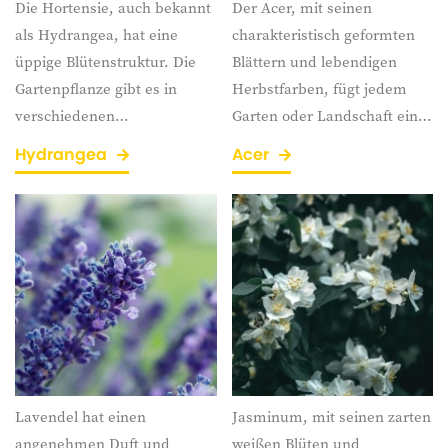
Die Hortensie, auch bekannt
Der Acer, mit seinen
als Hydrangea, hat eine
charakteristisch geformten
üppige Blütenstruktur. Die
Blättern und lebendigen
Gartenpflanze gibt es in
Herbstfarben, fügt jedem
verschiedenen
Garten oder Landschaft ein
Schattierungen von Weiß,
wunderschönes visuelles
Hydrangea
Acer
Rosa, Blau oder Lila, so dass
Element hinzu.
Sie ganz einfach einen Hauch
von Farbe in den Garten
bringen können.
Lavendel hat einen
Jasminum, mit seinen zarten
angenehmen Duft und
weißen Blüten und