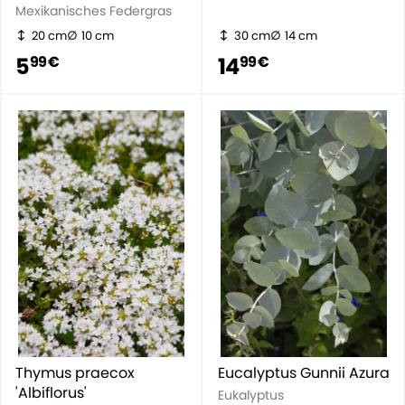
Mexikanisches Federgras
20 cm
10 cm
30 cm
14 cm
5
14
99 €
99 €
Thymus praecox
Eucalyptus Gunnii Azura
'Albiflorus'
Eukalyptus