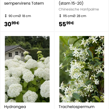
sempervirens Totem
(stam 15-20)
Chinesische Hanfpalme
90 cm
18 cm
115 cm
28 cm
30
55
99 €
99 €
Hydrangea
Trachelospermum