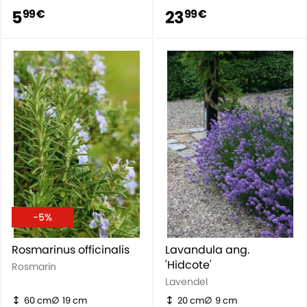
5
23
99 €
99 €
-5%
Rosmarinus officinalis
Lavandula ang.
'Hidcote'
Rosmarin
Lavendel
60 cm
19 cm
20 cm
9 cm