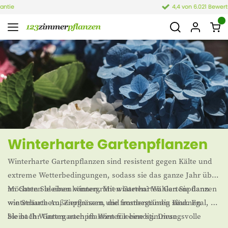
4,4 von 6.021 Bewertungen
Winterharte Gartenpflanzen
Winterharte Gartenpflanzen sind resistent gegen Kälte und
extreme Wetterbedingungen, sodass sie das ganze Jahr über
im Garten bleiben können. Mit winterharten Gartenpflanzen
Möchten Sie einen wintergrünen Garten? Wählen Sie dann
wie Sträuchern, Ziergräsern und immergrünen Bäumen
winterharte Außenpflanzen, die frostbeständig sind. Egal, ob
bleibt Ihr Garten auch im Winter lebendig. Diese
Sie nach Wintergartenpflanzen für eine stimmungsvolle