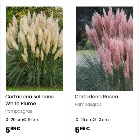
Cortaderia selloana
Cortaderia Rosea
White Plume
Pampasgras
Pampasgras
20 cm
9 cm
25 cm
10 cm
5
5
99 €
99 €