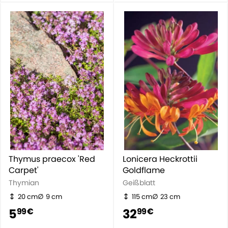
Thymus praecox 'Red
Lonicera Heckrottii
Carpet'
Goldflame
Thymian
Geißblatt
20 cm
9 cm
115 cm
23 cm
5
32
99 €
99 €