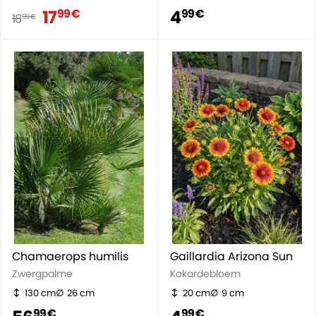
17
4
99 €
99 €
18
99 €
Chamaerops humilis
Gaillardia Arizona Sun
Zwergpalme
Kokardebloem
130 cm
26 cm
20 cm
9 cm
99 €
99 €