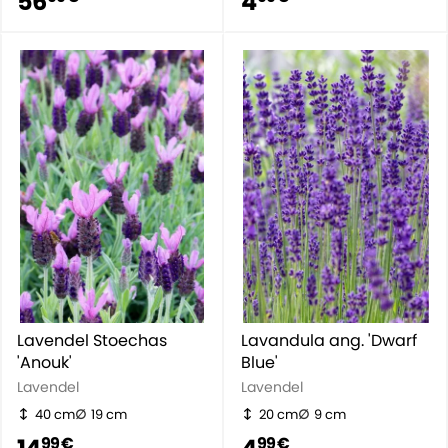
56
4
Lavendel Stoechas
Lavandula ang. 'Dwarf
'Anouk'
Blue'
Lavendel
Lavendel
40 cm
19 cm
20 cm
9 cm
99 €
99 €