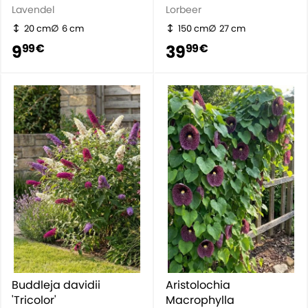
Lavendel
Lorbeer
20 cm
6 cm
150 cm
27 cm
9
39
99 €
99 €
Buddleja davidii
Aristolochia
'Tricolor'
Macrophylla