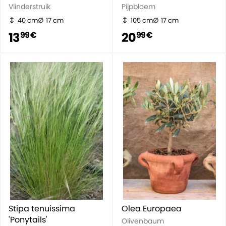
Vlinderstruik
Pijpbloem
40 cm
17 cm
105 cm
17 cm
13
20
99 €
99 €
Stipa tenuissima
Olea Europaea
'Ponytails'
Olivenbaum