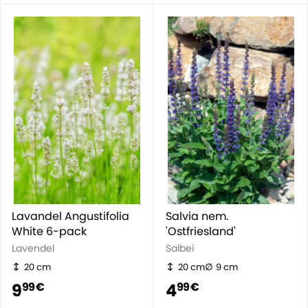
Lavandel Angustifolia
Salvia nem.
White 6-pack
'Ostfriesland'
Lavendel
Salbei
20 cm
20 cm
9 cm
9
4
99 €
99 €