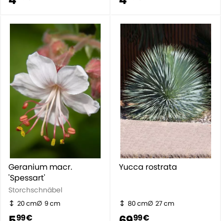
Geranium macr.
Yucca rostrata
'Spessart'
Storchschnäbel
20 cm
9 cm
80 cm
27 cm
5
69
99 €
99 €