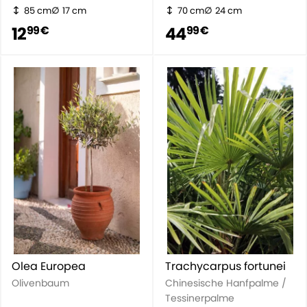
85 cm
17 cm
70 cm
24 cm
12
44
99 €
99 €
Olea Europea
Trachycarpus fortunei
Olivenbaum
Chinesische Hanfpalme /
Tessinerpalme