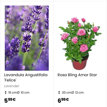
Lavandula Angustifolia
Rosa Bling Amor Star
'Felice'
Lavendel
15 cm
10 cm
30 cm
12 cm
5
6
99 €
99 €