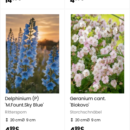
14
4
Delphinium (P)
Geranium cant.
'M.Fount.Sky Blue'
'Biokovo'
Rittersporn
Storchschnäbel
20 cm
9 cm
20 cm
9 cm
4
4
99 €
99 €