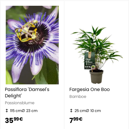
Passiflora 'Damsel's
Fargesia One Boo
Delight'
Bamboe
Passionsblume
115 cm
23 cm
25 cm
10 cm
35
7
99 €
99 €