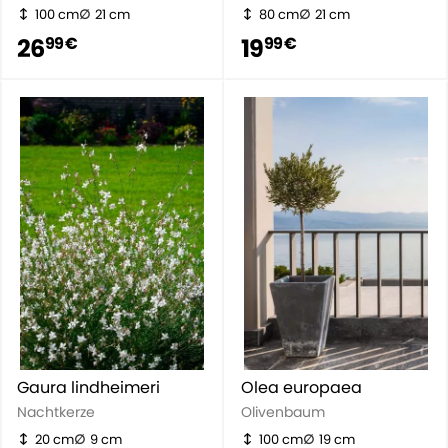
100 cm
21 cm
80 cm
21 cm
26
19
99 €
99 €
Gaura lindheimeri
Olea europaea
Nachtkerze
Olivenbaum
20 cm
9 cm
100 cm
19 cm