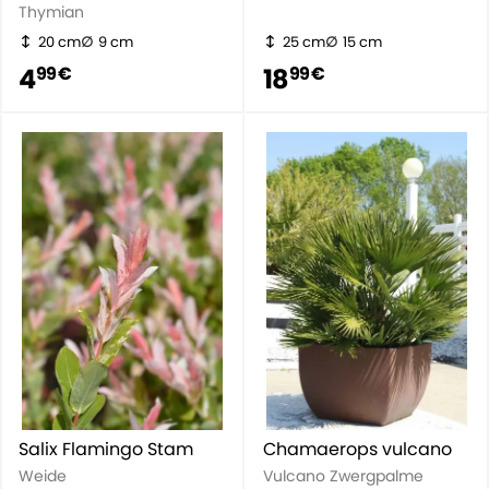
Thymian
20 cm
9 cm
25 cm
15 cm
4
18
99 €
99 €
Salix Flamingo Stam
Chamaerops vulcano
Weide
Vulcano Zwergpalme