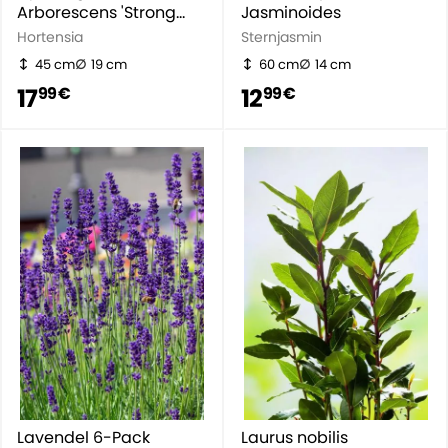
Arborescens 'Strong
Jasminoides
Annabelle'
Hortensia
Sternjasmin
45 cm
19 cm
60 cm
14 cm
17
12
99 €
99 €
Lavendel 6-Pack
Laurus nobilis