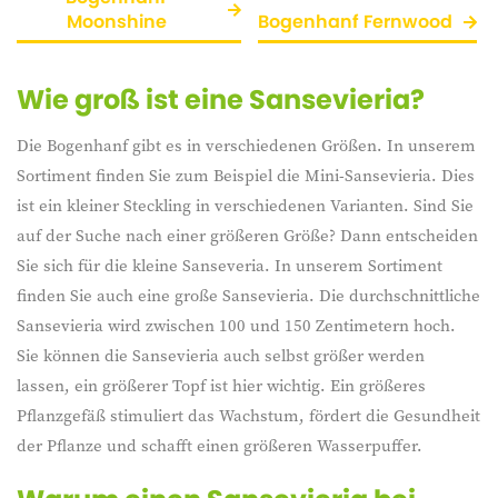
Moonshine
Bogenhanf Fernwood
Wie groß ist eine Sansevieria?
Die Bogenhanf gibt es in verschiedenen Größen. In unserem
Sortiment finden Sie zum Beispiel die Mini-Sansevieria. Dies
ist ein kleiner Steckling in verschiedenen Varianten. Sind Sie
auf der Suche nach einer größeren Größe? Dann entscheiden
Sie sich für die kleine Sanseveria. In unserem Sortiment
finden Sie auch eine große Sansevieria. Die durchschnittliche
Sansevieria wird zwischen 100 und 150 Zentimetern hoch.
Sie können die Sansevieria auch selbst größer werden
lassen, ein größerer Topf ist hier wichtig. Ein größeres
Pflanzgefäß stimuliert das Wachstum, fördert die Gesundheit
der Pflanze und schafft einen größeren Wasserpuffer.