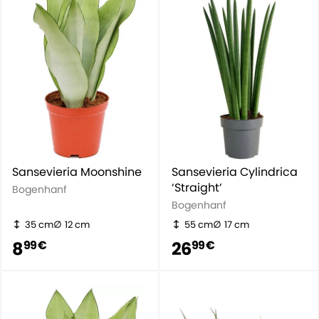
Sansevieria Moonshine
Sansevieria Cylindrica
‘Straight’
Bogenhanf
Bogenhanf
35 cm
12 cm
55 cm
17 cm
8
26
99 €
99 €