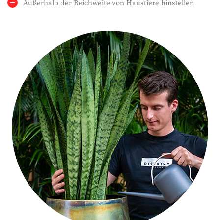
Außerhalb der Reichweite von Haustiere hinstellen