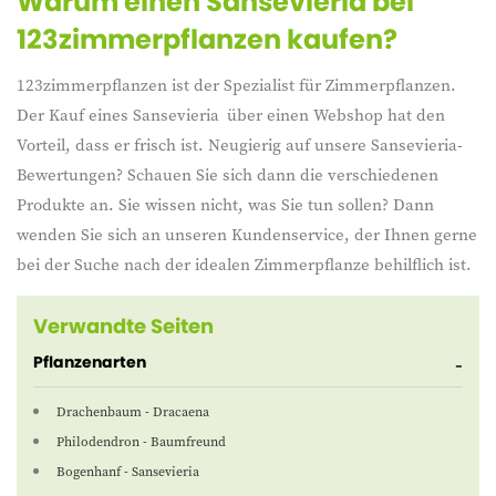
Warum einen Sansevieria bei
123zimmerpflanze
n kaufen?
123zimmerpflanzen ist der Spezialist für Zimmerpflanzen.
Der Kauf eines Sansevieria
über einen Webshop hat den
Vorteil, dass er frisch ist. Neugierig auf unsere Sansevieria-
Bewertungen? Schauen Sie sich dann die verschiedenen
Produkte an. Sie wissen nicht, was Sie tun sollen? Dann
wenden Sie sich an unseren Kundenservice, der Ihnen gerne
bei der Suche nach der idealen Zimmerpflanze behilflich ist.
Verwandte Seiten
Pflanzenarten
Drachenbaum - Dracaena
Philodendron - Baumfreund
Bogenhanf - Sansevieria