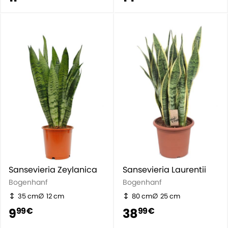
Sansevieria Zeylanica
Sansevieria Laurentii
Bogenhanf
Bogenhanf
35 cm
12 cm
80 cm
25 cm
9
38
99 €
99 €