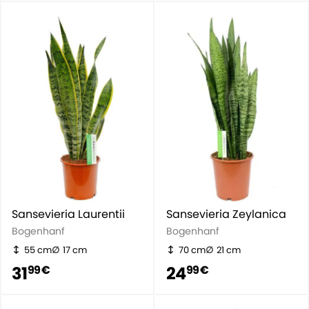
Sansevieria Laurentii
Sansevieria Zeylanica
Bogenhanf
Bogenhanf
55 cm
17 cm
70 cm
21 cm
31
24
99 €
99 €