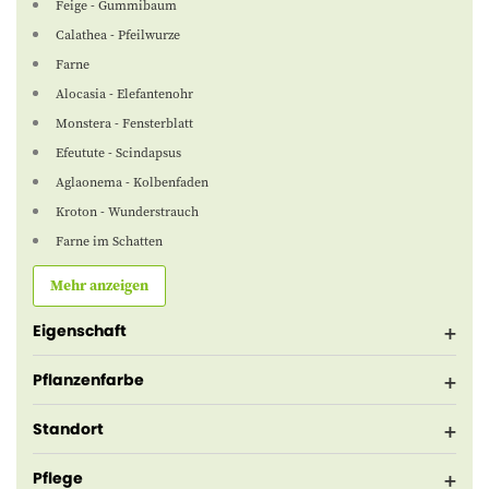
Feige - Gummibaum
Calathea - Pfeilwurze
Farne
Alocasia - Elefantenohr
Monstera - Fensterblatt
Efeutute - Scindapsus
Aglaonema - Kolbenfaden
Kroton - Wunderstrauch
Farne im Schatten
Mehr anzeigen
Eigenschaft
Pflanzenfarbe
Standort
Pflege