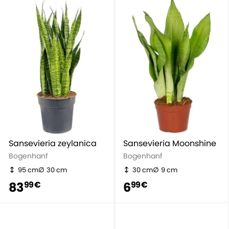
Sansevieria zeylanica
Sansevieria Moonshine
Bogenhanf
Bogenhanf
95 cm
30 cm
30 cm
9 cm
83
6
99 €
99 €