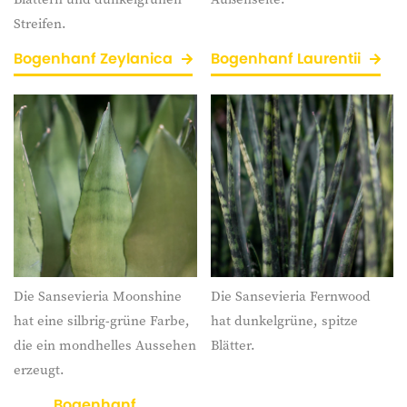
Streifen.
Bogenhanf Zeylanica
Bogenhanf Laurentii
Die Sansevieria Moonshine
Die Sansevieria Fernwood
hat eine silbrig-grüne Farbe,
hat dunkelgrüne, spitze
die ein mondhelles Aussehen
Blätter.
erzeugt.
Bogenhanf