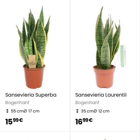
Sansevieria Superba
Sansevieria Laurentii
Bogenhanf
Bogenhanf
55 cm
17 cm
35 cm
12 cm
15
16
99 €
99 €