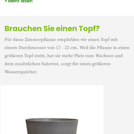
Mehr lesen
Flecken. Ihre kühnen Farben und subtilen Muster machen
sie zur idealen Wahl für Liebhaber exotischer Pflanzen.
Brauchen Sie einen Topf?
Für diese Zimmerpflanze empfehlen wir einen Topf mit
einem Durchmesser von 17 - 22 cm. Weil die Pflanze in einen
größeren Topf steht, hat sie mehr Platz zum Wachsen und
dem zusätzlichen Substrat, sorgt für einen größeren
Wasserspeicher.