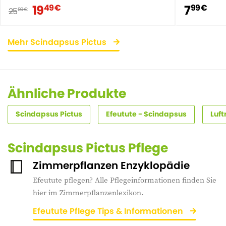
19
7
49 €
99 €
25
99 €
Mehr Scindapsus Pictus
Ähnliche Produkte
Scindapsus Pictus
Efeutute - Scindapsus
Luf
Scindapsus Pictus Pflege
Zimmerpflanzen Enzyklopädie
Efeutute pflegen? Alle Pflegeinformationen finden Sie
hier im Zimmerpflanzenlexikon.
Efeutute Pflege Tips & Informationen