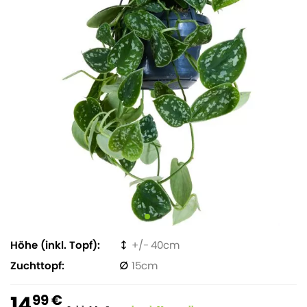
Höhe (inkl. Topf)
40
Zuchttopf
15
14
99 €