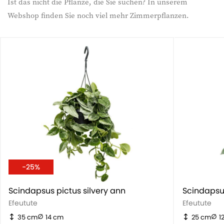
Ist das nicht die Pflanze, die Sie suchen? In unserem
Webshop finden Sie noch viel mehr Zimmerpflanzen.
-25%
Scindapsus pictus silvery ann
Scindapsus
Efeutute
Efeutute
35 cm
14 cm
25 cm
1