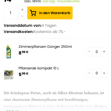
Inkl. MwSt.
und zzgl. Versandkosten
In den Warenkorb
Versanddatum von:
4 Tagen
Versandkosten:
Kostenlos ab 75,-
Zimmerpflanzen Dünger 250ml
8
99 €
Pflanzerde kompakt 10 L
5
99 €
Die Scindapsus Pictus, auch als Silber-Efeutute bekannt, ist
eine charmante Zimmerpflanze mit herzförmigen,
immergrünen Blättern in einer tiefgrünen Farbe mit silbrigen