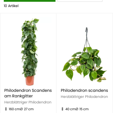
(Lochpflanze), Imperial Green, Xanadu und Philodendron
10 Artikel
Scandens.
Philodendron Scandens
Philodendron scandens
am Rankgitter
Herzblättriger Philodendron
Herzblättriger Philodendron
160 cm
27 cm
40 cm
15 cm