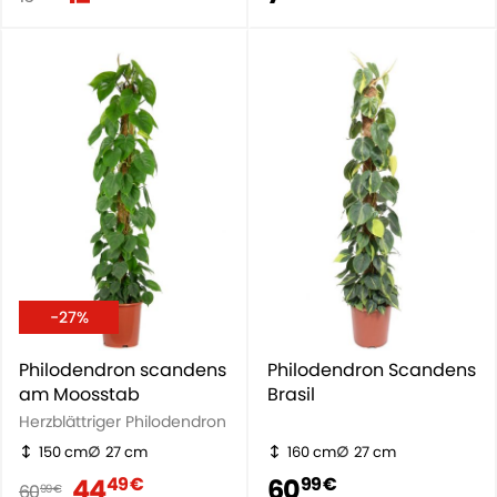
-27%
Philodendron scandens
Philodendron Scandens
am Moosstab
Brasil
Herzblättriger Philodendron
150 cm
27 cm
160 cm
27 cm
44
60
49 €
99 €
60
99 €