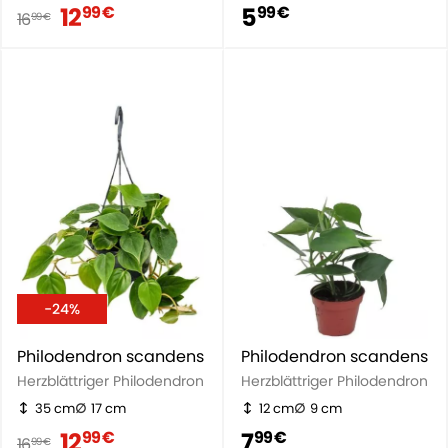
12
5
99 €
99 €
16
99 €
-24%
Philodendron scandens
Philodendron scandens
Herzblättriger Philodendron
Herzblättriger Philodendron
35 cm
17 cm
12 cm
9 cm
12
7
99 €
99 €
16
99 €