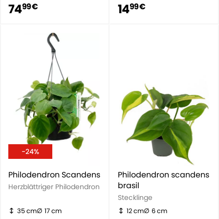
74
14
99 €
99 €
-24%
Philodendron Scandens
Philodendron scandens
brasil
Herzblättriger Philodendron
Stecklinge
35 cm
17 cm
12 cm
6 cm