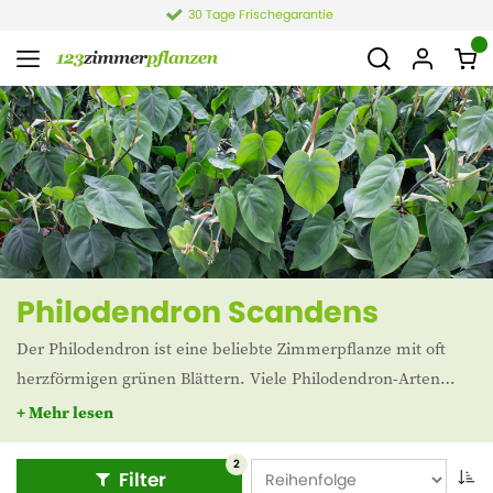
30 Tage Frischegarantie
4
Philodendron Scandens
Der Philodendron ist eine beliebte Zimmerpflanze mit oft
herzförmigen grünen Blättern. Viele Philodendron-Arten
stammen aus den Regenwäldern Südamerikas. Von dieser
+ Mehr lesen
einfachen Zimmerpflanze gibt es in den Niederlanden eine
Reihe von beliebten Sorten, wie Monstera Deliciosa
2
Filter