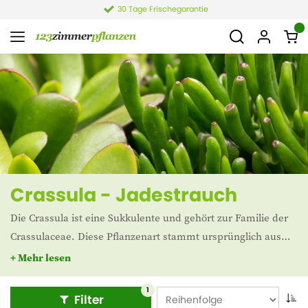
30 Tage Frischegarantie
Crassula - Jadestrauch
Die Crassula ist eine Sukkulente und gehört zur Familie der
Crassulaceae. Diese Pflanzenart stammt ursprünglich aus
Südafrika und wächst dort in sonnigen, trockenen Gebieten.
+ Mehr lesen
Die Crassula verdankt ihre Beliebtheit der Tatsache, dass sie
leicht zu pflegen ist. In den Niederlanden ist die Crassula
1
Filter