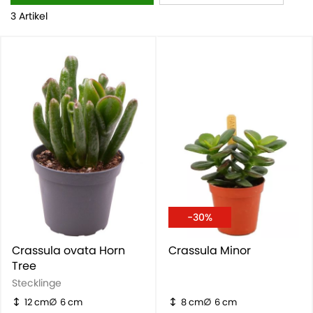
auch als Jadepflanze oder Geldbaum bekannt.
3 Artikel
-30%
Crassula ovata Horn
Crassula Minor
Tree
Stecklinge
12 cm
6 cm
8 cm
6 cm