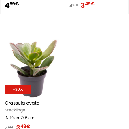
4
3
99 €
49 €
4
99 €
-30%
Crassula ovata
Stecklinge
10 cm
5 cm
3
49 €
4
99 €