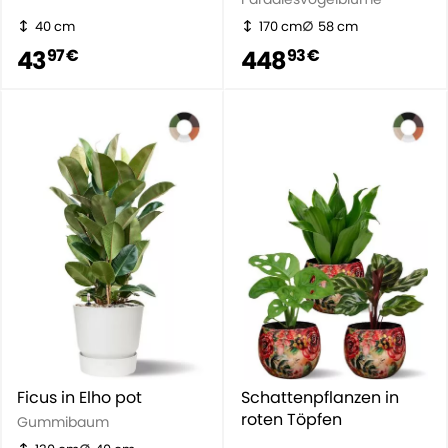
40 cm
170 cm
58 cm
43
448
97 €
93 €
Ficus in Elho pot
Schattenpflanzen in
roten Töpfen
Gummibaum