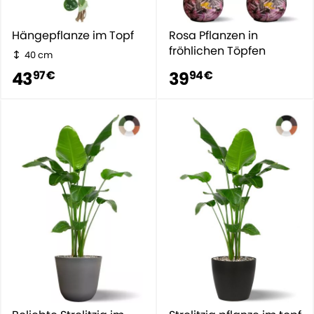
Hängepflanze im Topf
Rosa Pflanzen in
fröhlichen Töpfen
40 cm
43
39
97 €
94 €