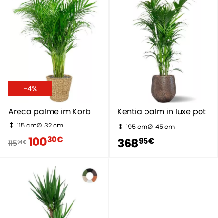
-4%
Areca palme im Korb
Kentia palm in luxe pot
115 cm
32 cm
195 cm
45 cm
100
30 €
368
95 €
115
94 €