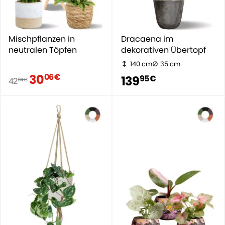
Mischpflanzen in
Dracaena im
neutralen Töpfen
dekorativen Übertopf
140 cm
35 cm
30
06 €
139
95 €
42
94 €