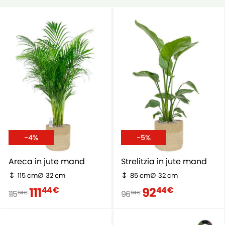
-4%
-5%
Areca in jute mand
Strelitzia in jute mand
115 cm
32 cm
85 cm
32 cm
111
92
44 €
44 €
115
96
94 €
94 €