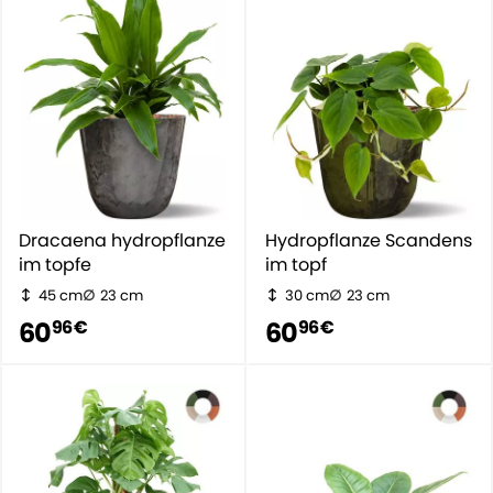
Dracaena hydropflanze
Hydropflanze Scandens
im topfe
im topf
45 cm
23 cm
30 cm
23 cm
60
60
96 €
96 €