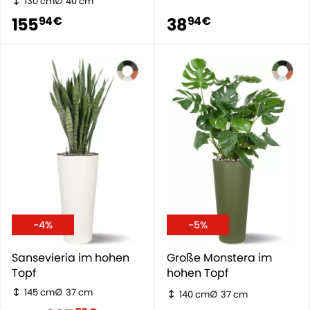
130 cm
40 cm
155
38
94 €
94 €
-4%
-5%
Sansevieria im hohen
Große Monstera im
Topf
hohen Topf
145 cm
37 cm
140 cm
37 cm