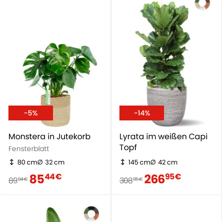
-5%
-14%
Monstera in Jutekorb
Lyrata im weißen Capi
Topf
Fensterblatt
80 cm
32 cm
145 cm
42 cm
85
266
44 €
95 €
89
308
94 €
95 €