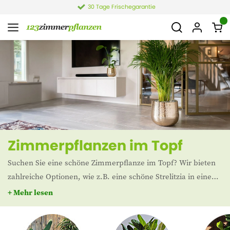
4,4 von 6.021 Bewertungen
Zimmerpflanzen im Topf
Suchen Sie eine schöne Zimmerpflanze im Topf? Wir bieten
zahlreiche Optionen, wie z.B. eine schöne Strelitzia in einem
trendigen Korb oder eine Kentia in einem Elho-Topf. Sie
+ Mehr lesen
wollen Komfort ohne Schmutz? Und würden Sie das
Umtopfen lieber dem Experten überlassen? Wir nehmen