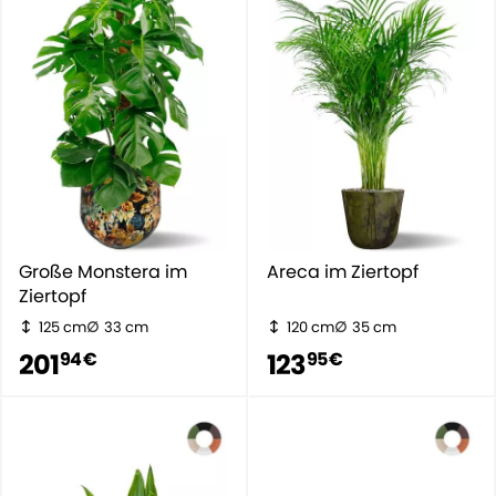
Große Monstera im
Areca im Ziertopf
Ziertopf
125 cm
33 cm
120 cm
35 cm
201
123
94 €
95 €