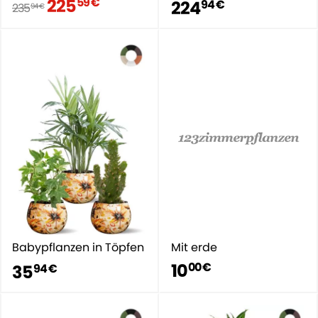
225
59 €
224
94 €
235
94 €
Babypflanzen in Töpfen
Mit erde
10
00 €
35
94 €