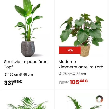
-4%
Strelitzia im populären
Moderne
Topf
Zimmerpflanze im Korb
75 cm
32 cm
160 cm
45 cm
105
44 €
337
95 €
109
94 €