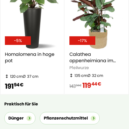
-5%
-17%
Homalomena in hoge
Calathea
pot
oppenheimiana im
Korb
Pfeilwurze
135 cm
32 cm
120 cm
37 cm
119
44 €
191
94 €
143
94 €
Praktisch für Sie
Dünger
Pflanzenschutzmittel