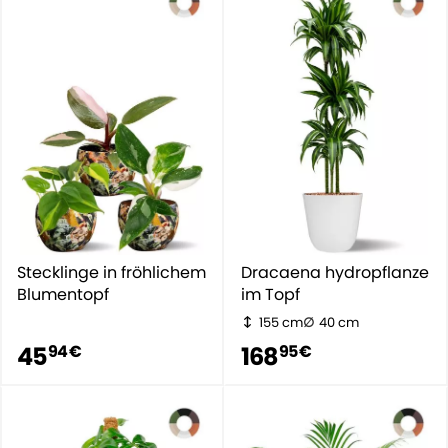
Stecklinge in fröhlichem
Dracaena hydropflanze
Blumentopf
im Topf
155 cm
40 cm
45
168
94 €
95 €