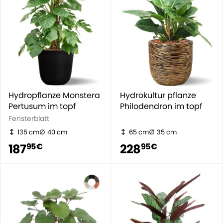
Hydropflanze Monstera
Hydrokultur pflanze
Pertusum im topf
Philodendron im topf
Fensterblatt
135 cm
40 cm
65 cm
35 cm
187
228
95 €
95 €