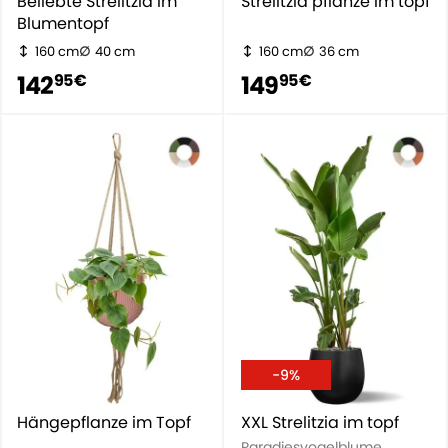
Beliebte Strelitzia im
Strelitzia pflanze im topf
Blumentopf
160 cm
40 cm
160 cm
36 cm
142
149
95 €
95 €
-9%
Hängepflanze im Topf
XXL Strelitzia im topf
Paradiesvogelblume