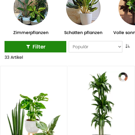
Ihnen die Arbeit ab und liefern einfach und schnell das
komplette Bild.
Zimmerpflanzen
Schatten pflanzen
Volle son
Filter
33 Artikel