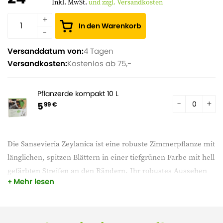
Inkl. MwSt.
und zzgl. Versandkosten
In den Warenkorb
Versanddatum von:
4 Tagen
Versandkosten:
Kostenlos ab 75,-
Pflanzerde kompakt 10 L
5
99 €
Die Sansevieria Zeylanica ist eine robuste Zimmerpflanze mit
länglichen, spitzen Blättern in einer tiefgrünen Farbe mit hell
gefärbten Streifen an den Rändern. Ihr robustes Aussehen
Mehr lesen
und ihre pflegeleichten Eigenschaften machen sie zu einer
beliebten Wahl für Innenräume.