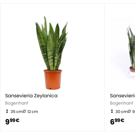
Sansevieria Zeylanica
Sansevier
Bogenhanf
Bogenhanf
35 cm
12 cm
30 cm
9
9
6
99 €
99 €