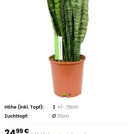
Höhe (inkl. Topf)
70
Zuchttopf
21
24
99 €