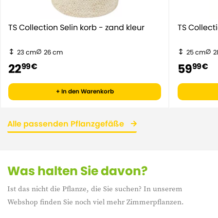
TS Collection Selin korb - zand kleur
TS Collect
23 cm
26 cm
25 cm
2
22
59
99 €
99 €
+ In den Warenkorb
Alle passenden Pflanzgefäße
Was halten Sie davon?
Ist das nicht die Pflanze, die Sie suchen? In unserem
Webshop finden Sie noch viel mehr Zimmerpflanzen.