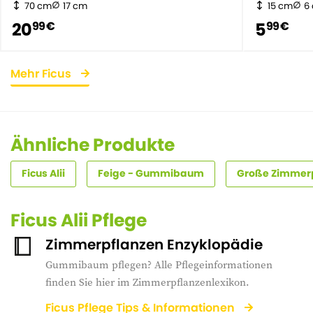
70 cm
17 cm
15 cm
6
20
5
99 €
99 €
Mehr Ficus
Ähnliche Produkte
Ficus Alii
Feige - Gummibaum
Große Zimmer
Ficus Alii Pflege
Zimmerpflanzen Enzyklopädie
Gummibaum pflegen? Alle Pflegeinformationen
finden Sie hier im Zimmerpflanzenlexikon.
Ficus Pflege Tips & Informationen