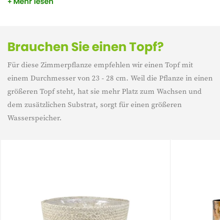
Mehr lesen
Sie die Pflanze an einen Ort mit viel indirektem Licht, und
sie wird jahrelang halten.
Brauchen Sie einen Topf?
Für diese Zimmerpflanze empfehlen wir einen Topf mit
einem Durchmesser von 23 - 28 cm. Weil die Pflanze in einen
größeren Topf steht, hat sie mehr Platz zum Wachsen und
dem zusätzlichen Substrat, sorgt für einen größeren
Wasserspeicher.