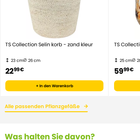
TS Collection Selin korb - zand kleur
TS Collect
23 cm
26 cm
25 cm
2
22
59
99 €
99 €
+ In den Warenkorb
Alle passenden Pflanzgefäße
Was halten Sie davon?