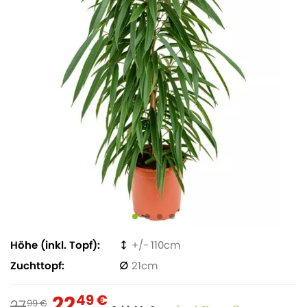
Höhe (inkl. Topf)
110
Zuchttopf
21
22
49 €
27
99 €