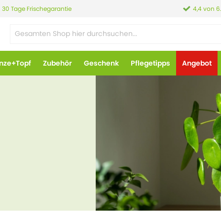
30 Tage Frischegarantie
4,4 von 6
anze+Topf
Zubehör
Geschenk
Pflegetipps
Angebot