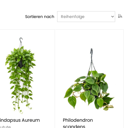
Sortieren nach
indapsus Aureum
Philodendron
scandens
eutute