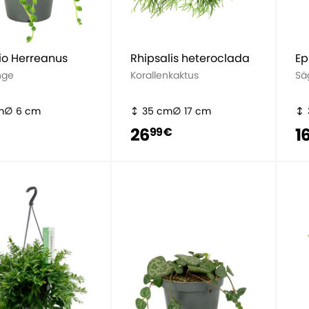
io Herreanus
Rhipsalis heteroclada
Ep
nge
Korallenkaktus
Sä
m
6 cm
35 cm
17 cm
26
1
99 €