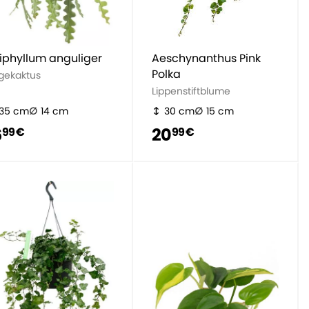
iphyllum anguliger
Aeschynanthus Pink
Polka
gekaktus
Lippenstiftblume
35 cm
14 cm
30 cm
15 cm
6
20
99 €
99 €