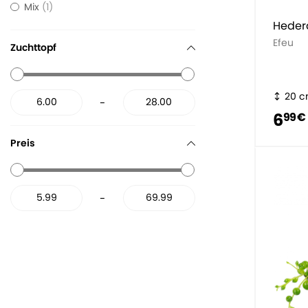
Mix
1
Heder
Efeu
Zuchttopf
20 
-
6
99 €
Preis
-