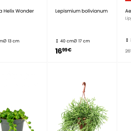
a Helix Wonder
Lepismium bolivianum
Ae
Li
cm
13 cm
40 cm
17 cm
16
99 €
26