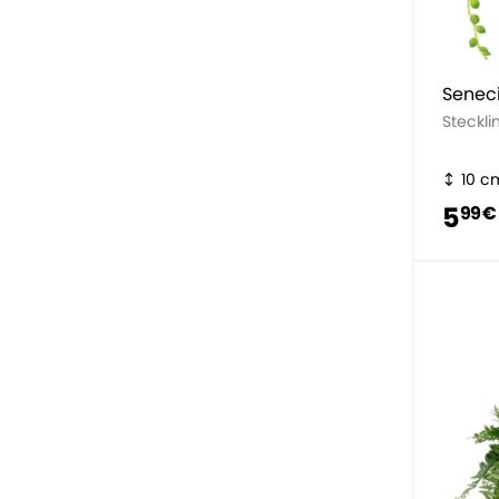
Senec
Steckli
10 c
5
99 €