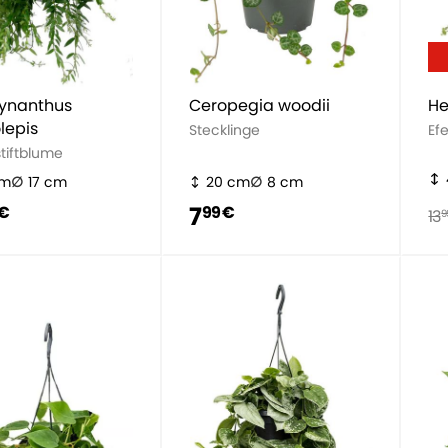
ynanthus
Ceropegia woodii
He
lepis
Stecklinge
Ef
tiftblume
cm
17 cm
20 cm
8 cm
7
 €
99 €
13
9