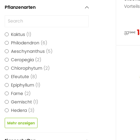
Vorteil
Pflanzenarten
37
94 €
Kaktus
1
Philodendron
6
Aeschynanthus
5
Ceropegia
2
Chlorophytum
2
Efeutute
8
Epiphyllum
1
Farne
2
Gemischt
1
Hedera
3
Mehr anzeigen