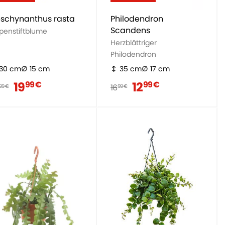
schynanthus rasta
Philodendron
Scandens
ppenstiftblume
Herzblättriger
Philodendron
30 cm
15 cm
35 cm
17 cm
19
12
99 €
99 €
16
99 €
99 €