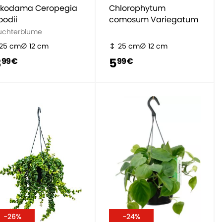
kodama Ceropegia
Chlorophytum
odii
comosum Variegatum
uchterblume
25 cm
12 cm
25 cm
12 cm
3
5
99 €
99 €
-26%
-24%