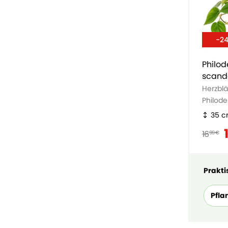
-2
Philo
scand
Herzblä
Philod
35 
16
99 €
Praktis
Pfla