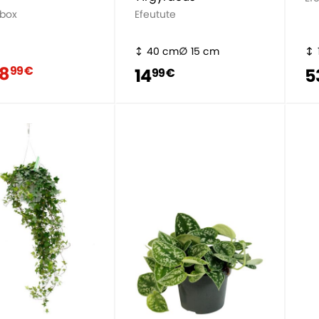
sbox
Efeutute
40 cm
15 cm
18
99 €
14
5
99 €