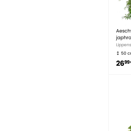
Aesch
japhro
Lippens
50 
26
99