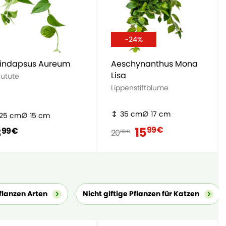
-24%
indapsus Aureum
Aeschynanthus Mona
Lisa
eutute
Lippenstiftblume
35 cm
17 cm
25 cm
15 cm
15
99 €
3
99 €
20
99 €
lanzen Arten
Nicht giftige Pflanzen für Katzen