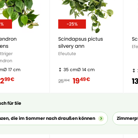
4%
-25%
dendron
Scindapsus pictus
Sc
ens
silvery ann
Ef
ttriger
Efeutute
endron
cm
17 cm
35 cm
14 cm
12
19
99 €
49 €
1
25
99 €
ch für Sie
nzen, die im Sommer nach draußen können
Zimmerpf