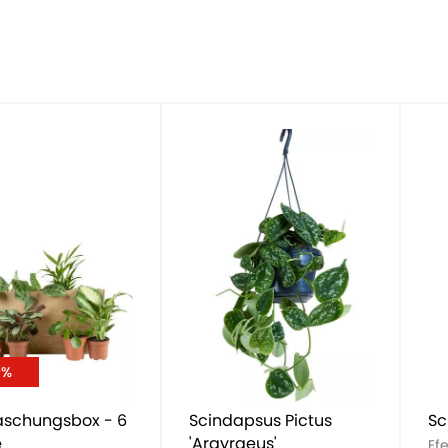
0%
aschungsbox - 6
Scindapsus Pictus
Sc
e
'Argyraeus'
Ef