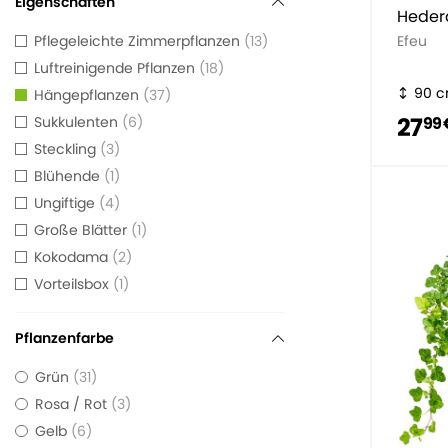
Eigenschaften
Heder
Pflegeleichte Zimmerpflanzen
13
Efeu
Luftreinigende Pflanzen
18
90 
Hängepflanzen
37
27
Sukkulenten
6
99 
Steckling
3
Blühende
1
Ungiftige
4
Große Blätter
1
Kokodama
2
Vorteilsbox
1
Pflanzenfarbe
Grün
31
Rosa / Rot
3
Gelb
6