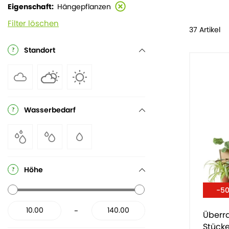
Eigenschaft
Hängepflanzen
Filter löschen
37 Artikel
Standort
Wasserbedarf
Höhe
-5
-
Überr
Stück