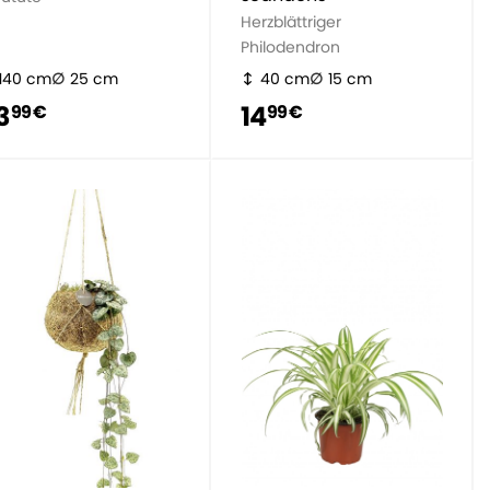
Herzblättriger
Philodendron
140 cm
25 cm
40 cm
15 cm
3
14
99 €
99 €