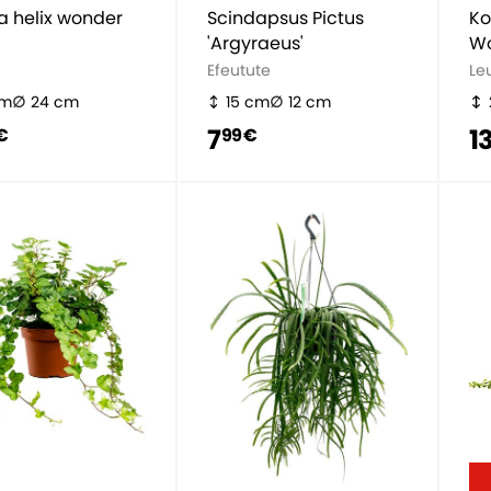
a helix wonder
Scindapsus Pictus
Ko
'Argyraeus'
Wo
Efeutute
Le
cm
24 cm
15 cm
12 cm
7
1
€
99 €