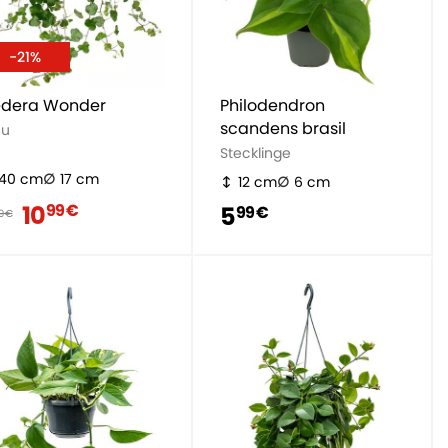
-21%
dera Wonder
Philodendron
scandens brasil
eu
Stecklinge
40 cm
17 cm
12 cm
6 cm
10
99 €
5
99 €
9 €