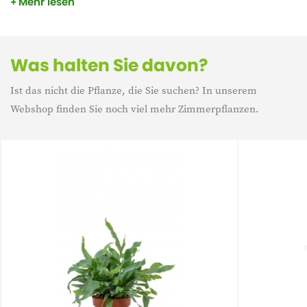
Mehr lesen
die weiße oder cremefarbene Streifen neben der grünen
Grundfarbe aufweisen. Die Pflanze ist ungiftig und daher
vollkommen sicher für kleine Kinder und Haustiere!
Was halten Sie davon?
Ist das nicht die Pflanze, die Sie suchen? In unserem
Webshop finden Sie noch viel mehr Zimmerpflanzen.