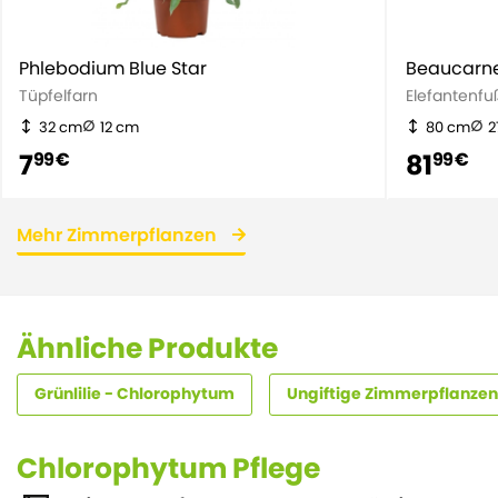
Phlebodium Blue Star
Beaucarn
Tüpfelfarn
Elefantenfu
32 cm
12 cm
80 cm
2
7
81
99 €
99 €
Mehr Zimmerpflanzen
Ähnliche Produkte
Grünlilie - Chlorophytum
Ungiftige Zimmerpflanzen
Chlorophytum Pflege