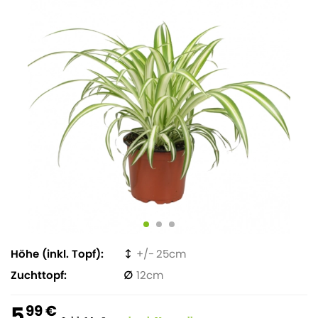
Höhe (inkl. Topf)
25
Zuchttopf
12
5
99 €