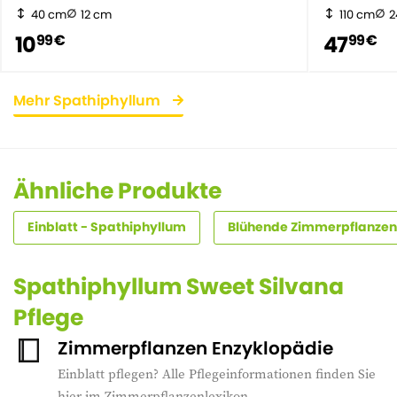
40 cm
12 cm
110 cm
2
10
47
99 €
99 €
Mehr Spathiphyllum
Ähnliche Produkte
Einblatt - Spathiphyllum
Blühende Zimmerpflanzen
Spathiphyllum Sweet Silvana
Pflege
Zimmerpflanzen Enzyklopädie
Einblatt pflegen? Alle Pflegeinformationen finden Sie
hier im Zimmerpflanzenlexikon.