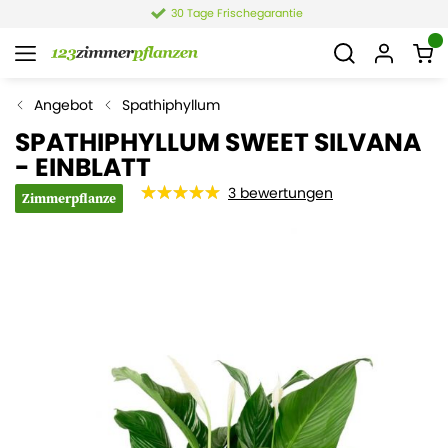
rischegarantie
4,4 von 6.
Angebot
Spathiphyllum
SPATHIPHYLLUM SWEET SILVANA
- EINBLATT
3
bewertungen
Zimmerpflanze