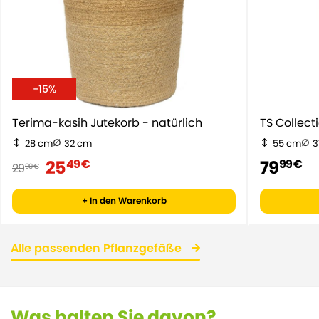
-15%
Terima-kasih Jutekorb - natürlich
TS Collect
28 cm
32 cm
55 cm
3
25
79
49 €
99 €
29
99 €
+ In den Warenkorb
Alle passenden Pflanzgefäße
Was halten Sie davon?