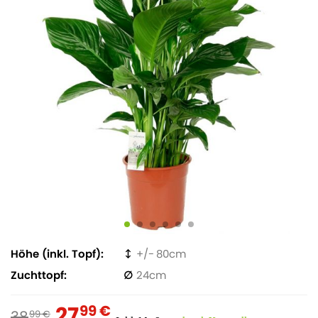
Höhe (inkl. Topf)
80
Zuchttopf
24
27
99 €
38
99 €