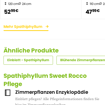
120 cm
24 cm
110 cm
2
52
47
99 €
99 €
Mehr Spathiphyllum
Ähnliche Produkte
Einblatt - Spathiphyllum
Blühende Zimmerpflanzen
Spathiphyllum Sweet Rocco
Pflege
Zimmerpflanzen Enzyklopädie
Einblatt pflegen? Alle Pflegeinformationen finden Sie
hier im Zimmerpflanzenlexikon.