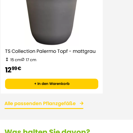
TS Collection Palermo Topf - mattgrau
15 cm
17 cm
12
99 €
+ In den Warenkorb
Alle passenden Pflanzgefäße
Was halten Sie davon?