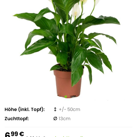
Höhe (inkl. Topf)
50
Zuchttopf
13
6
99 €