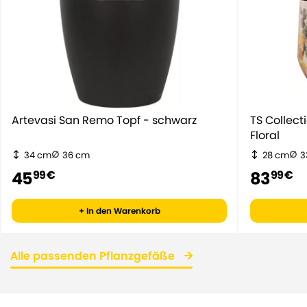
Artevasi San Remo Topf - schwarz
TS Collec
Floral
34 cm
36 cm
28 cm
3
45
83
99 €
99 €
+ In den Warenkorb
Alle passenden Pflanzgefäße