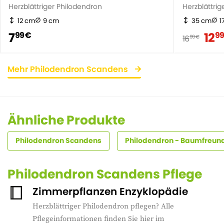
Herzblättriger Philodendron
Herzblättri
12 cm
9 cm
35 cm
1
7
12
99 €
99
16
99 €
Mehr Philodendron Scandens
Ähnliche Produkte
Philodendron Scandens
Philodendron - Baumfreun
Philodendron Scandens Pflege
Zimmerpflanzen Enzyklopädie
Herzblättriger Philodendron pflegen? Alle
Pflegeinformationen finden Sie hier im