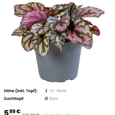
Höhe (inkl. Topf)
10
Zuchttopf
6
5
99 €