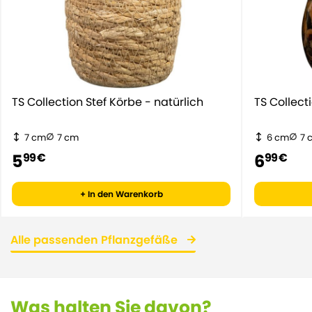
TS Collection Stef Körbe - natürlich
TS Collect
7 cm
7 cm
6 cm
7 
5
6
99 €
99 €
+ In den Warenkorb
Alle passenden Pflanzgefäße
Was halten Sie davon?