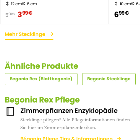
12 cm
6 cm
10 cm
6
3
6
99 €
99 €
5
99 €
Mehr Stecklinge
Ähnliche Produkte
Begonia Rex (Blattbegonie)
Begonie Stecklinge
Begonia Rex Pflege
Zimmerpflanzen Enzyklopädie
Stecklinge pflegen? Alle Pflegeinformationen finden
Sie hier im Zimmerpflanzenlexikon.
Bégonia Pflege Tips & Informationen