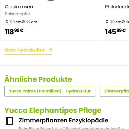
Clusia rosea
Philodend
Balsamapfel
110 cm
22 cm
70 cm
2
118
145
99 €
99 €
Mehr Hydrokultur
Ähnliche Produkte
Yucca Palme (Palmlilien) - Hydrokultur
Zimmerpfla
Yucca Elephantipes Pflege
Zimmerpflanzen Enzyklopädie
Palmlilie pflegen? Alle Pflegeinformationen finden Sie