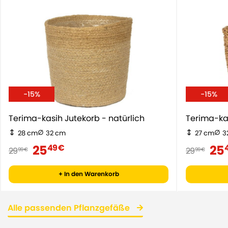
-15%
-15%
Terima-kasih Jutekorb - natürlich
Terima-ka
28 cm
32 cm
27 cm
3
25
25
49 €
29
29
99 €
99 €
+ In den Warenkorb
Alle passenden Pflanzgefäße