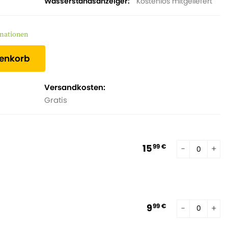
Wasserstandsanzeiger
Kostenlos mitgeliefert
mationen
renkorb
Versandkosten:
Gratis
15
99 €
9
99 €