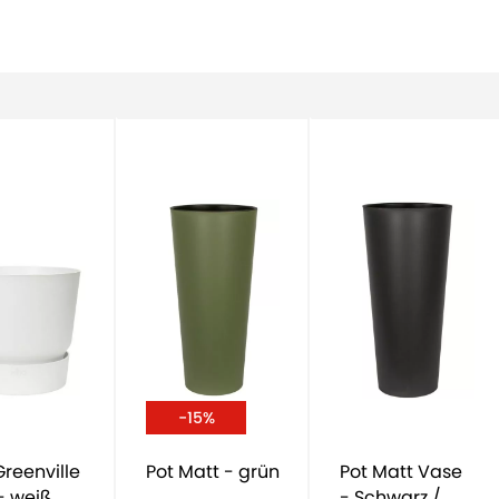
-15%
Pot Matt - grün
Pot Matt Vase
- weiß
- Schwarz /