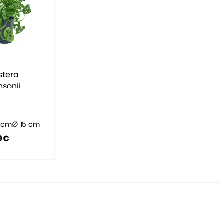
stera
sonii
 cm
15 cm
9 €