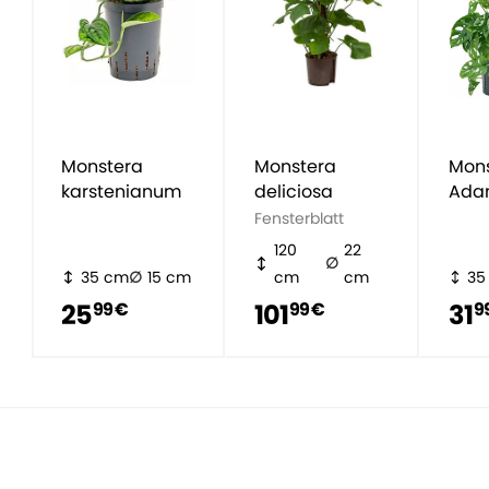
Monstera
Monstera
Mon
karstenianum
deliciosa
Adan
Fensterblatt
120
22
35 cm
15 cm
cm
cm
35
25
101
31
99 €
99 €
9