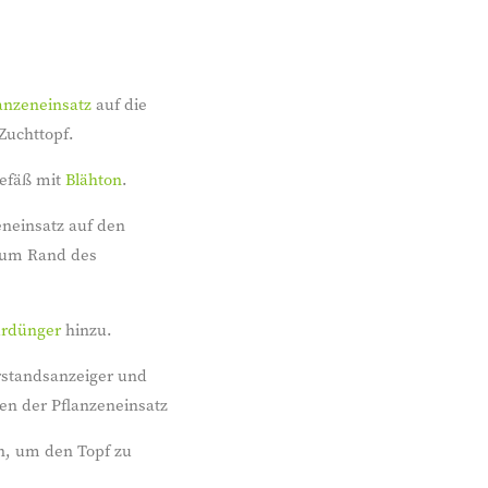
anzeneinsatz
auf die
Zuchttopf.
gefäß mit
Blähton
.
eneinsatz auf den
 zum Rand des
urdünger
hinzu.
rstandsanzeiger und
en der Pflanzeneinsatz
n, um den Topf zu