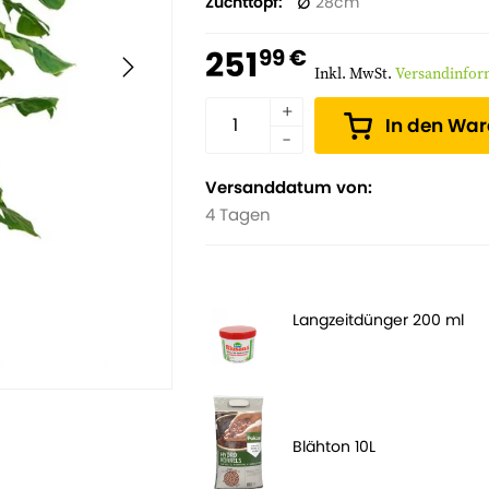
Zuchttopf
28
251
99 €
Inkl. MwSt.
Versandinfor
In den Wa
Versanddatum von:
4 Tagen
Langzeitdünger 200 ml
Blähton 10L