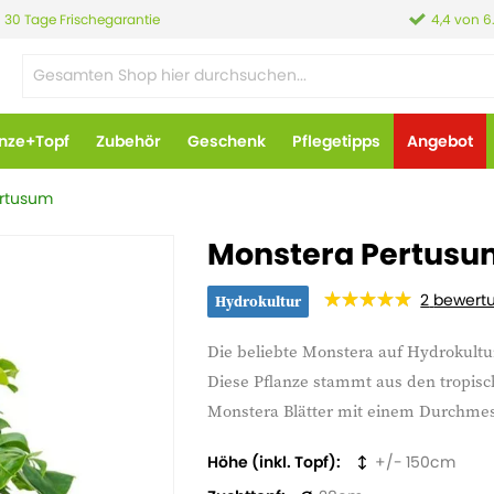
30 Tage Frischegarantie
4,4 von 6
anze+Topf
Zubehör
Geschenk
Pflegetipps
Angebot
ertusum
Monstera Pertusum
2
bewert
Hydrokultur
Die beliebte Monstera auf Hydrokultu
Diese Pflanze stammt aus den tropis
Monstera Blätter mit einem Durchmes
Höhe (inkl. Topf)
150