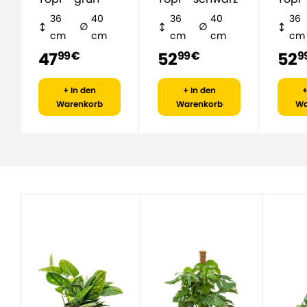
36
40
36
40
36
cm
cm
cm
cm
cm
47
52
52
99 €
99 €
9
+ In den
+ In den
+
Warenkorb
Warenkorb
Wa