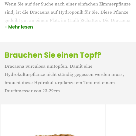
Wenn Sie auf der Suche nach einer einfachen Zimmerpflanze
sind, ist die Dracaena auf Hydroponik für Sie. Diese Pflanze
gedeiht gut an einem Platz im (Halb-)Schatten. Die Dracaena
Mehr lesen
verbraucht sehr wenig Wasser. Geben Sie ihr einen schönen
Platz in Ihrem Interieur und sie wird glänzen.
Brauchen Sie einen Topf?
Dracaena Surculosa umtopfen. Damit eine
Hydrokulturpflanze nicht ständig gegossen werden muss,
braucht diese Hydrokulturpflanze ein Topf mit einem
Durchmesser von 23-29cm.