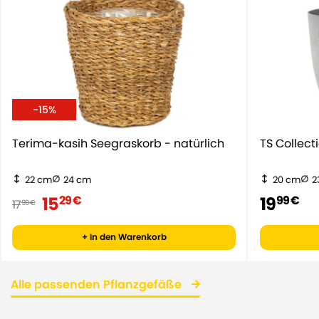
-15%
Terima-kasih Seegraskorb - natürlich
TS Collect
22 cm
24 cm
20 cm
2
15
19
29 €
99 €
17
99 €
+ In den Warenkorb
Alle passenden Pflanzgefäße