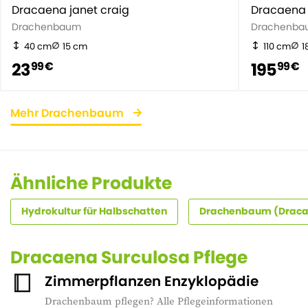
Dracaena janet craig
Dracaena
Drachenbaum
Drachenba
40 cm
15 cm
110 cm
1
23
195
99 €
99 €
Mehr Drachenbaum
Ähnliche Produkte
Hydrokultur für Halbschatten
Drachenbaum (Dracae
Dracaena Surculosa Pflege
Zimmerpflanzen Enzyklopädie
Drachenbaum pflegen? Alle Pflegeinformationen