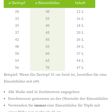
ø Ziertopf
ø Einsatzhülse
Inhalt
28
30
12 L
33
35
16 L
35
40
18 L
37
45
20 L
42
50
26 L
48
55
34 L
50
60
37 L
54
65
44 L
56
70
47 L
Beispiel: Wenn Ihr Ziertopf 35 cm breit ist, bestellen Sie eine
Einsatzhülse mit ø40.
Alle Maße sind in Zentimetern angegeben
Durchmesser gemessen an der Oberseite der Einsatzhülse
Verwenden Sie
immer
eine Einsatzhülse für Töpfe mit
einer Höhe von mehr als 19 cm.