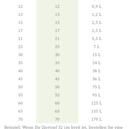
12
12
0,9 L
13
13
1,2 L
15
15
2,5 L
17
17
2,5 L
21
21
5,5 L
25
25
7 L
30
30
15 L
35
35
24 L
40
40
38 L
45
45
56 L
50
50
75 L
55
55
95 L
60
60
125 L
65
65
155 L
70
70
170 L
Beispiel: Wenn Ihr Ziertopf 32 cm breit ist, bestellen Sie eine