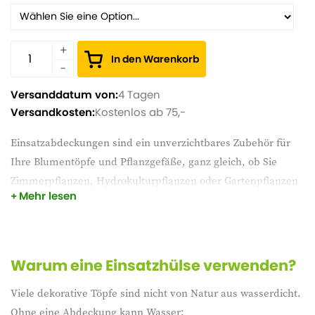
In den Warenkorb
Versanddatum von:
4 Tagen
Versandkosten:
Kostenlos ab 75,-
Einsatzabdeckungen sind ein unverzichtbares Zubehör für
Ihre Blumentöpfe und Pflanzgefäße, ganz gleich, ob Sie
Zimmerpflanzen, Hydrokulturpflanzen oder Gartenpflanzen
Mehr lesen
pflegen. Mit einem Einsatzdeckel machen Sie Ihren Ziertopf
100 % wasserdicht und verhindern Wasserschäden an
Möbeln, Böden oder Terrassenflächen.
Warum eine Einsatzhülse verwenden?
Viele dekorative Töpfe sind nicht von Natur aus wasserdicht.
Ohne eine Abdeckung kann Wasser: