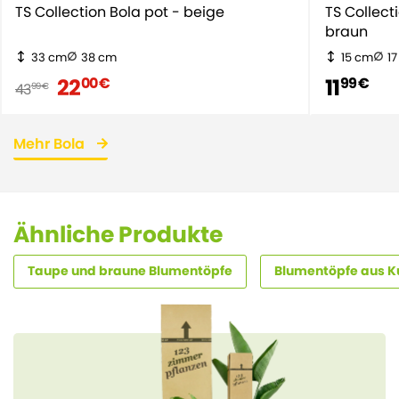
TS Collection Bola pot - beige
TS Collect
braun
33 cm
38 cm
15 cm
1
22
11
00 €
99 €
43
99 €
Mehr Bola
Ähnliche Produkte
Taupe und braune Blumentöpfe
Blumentöpfe aus Ku