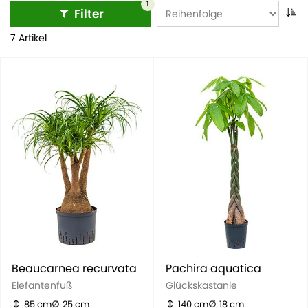
1
Filter
7 Artikel
Beaucarnea recurvata
Pachira aquatica
Elefantenfuß
Glückskastanie
85 cm
25 cm
140 cm
18 cm