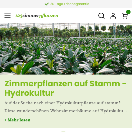
30 Tage Frischegarantie
Zimmerpflanzen auf Stamm -
Hydrokultur
Auf der Suche nach einer Hydrokulturpflanze auf stamm?
Diese wunderschönen Wohnzimmerbäume auf Hydrokultur
können Sie ganz einfach im 123Zimmerpflanzen Webshop
+ Mehr lesen
bestellen.