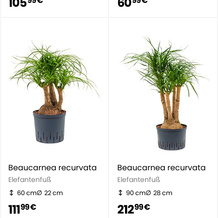
105
60
99 €
99 €
Beaucarnea recurvata
Beaucarnea recurvata
Elefantenfuß
Elefantenfuß
60 cm
22 cm
90 cm
28 cm
111
212
99 €
99 €