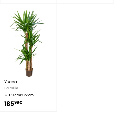
Yucca
Palmlilie
170 cm
22 cm
185
99 €