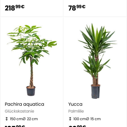
218
78
99 €
99 €
Pachira aquatica
Yucca
Glückskastanie
Palmlilie
150 cm
22 cm
100 cm
15 cm