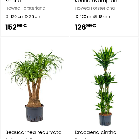
Kentia
Kentia hydroplant
Howea Forsteriana
Howea Forsteriana
120 cm
25 cm
120 cm
18 cm
152
126
99 €
99 €
Beaucarnea recurvata
Dracaena cintho