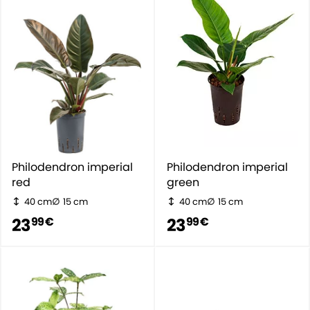
Philodendron imperial
Philodendron imperial
red
green
40 cm
15 cm
40 cm
15 cm
23
23
99 €
99 €