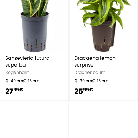
Sansevieria futura
Dracaena lemon
superba
surprise
Bogenhanf
Drachenbaum
40 cm
15 cm
30 cm
15 cm
27
25
99 €
99 €