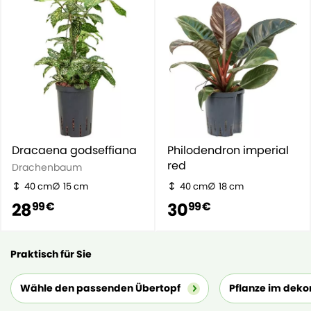
Dracaena godseffiana
Philodendron imperial
red
Drachenbaum
40 cm
15 cm
40 cm
18 cm
28
30
99 €
99 €
Praktisch für Sie
Wähle den passenden Übertopf
Pflanze im deko