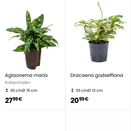
Aglaonema maria
Dracaena godseffiana
Kolbenfaden
35 cm
15 cm
35 cm
13 cm
27
20
99 €
99 €