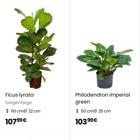
Ficus lyrata
Philodendron imperial
green
Geigenfeige
110 cm
22 cm
50 cm
25 cm
107
103
99 €
99 €