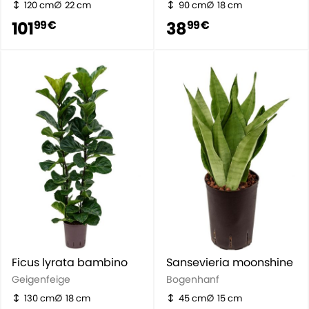
120 cm
22 cm
90 cm
18 cm
101
38
99 €
99 €
Ficus lyrata bambino
Sansevieria moonshine
Geigenfeige
Bogenhanf
130 cm
18 cm
45 cm
15 cm