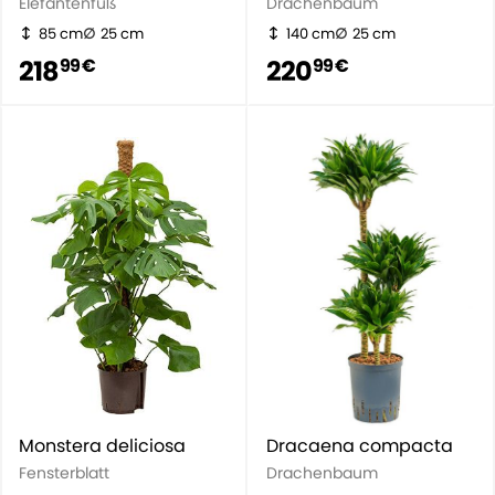
Elefantenfuß
Drachenbaum
85 cm
25 cm
140 cm
25 cm
218
220
99 €
99 €
Monstera deliciosa
Dracaena compacta
Fensterblatt
Drachenbaum