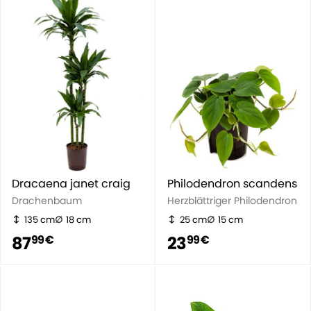
Dracaena janet craig
Philodendron scandens
Drachenbaum
Herzblättriger Philodendron
135 cm
18 cm
25 cm
15 cm
87
23
99 €
99 €