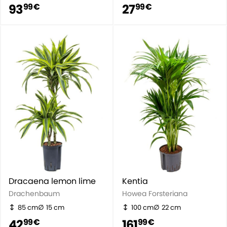
93
27
99 €
99 €
Dracaena lemon lime
Kentia
Drachenbaum
Howea Forsteriana
85 cm
15 cm
100 cm
22 cm
42
161
99 €
99 €