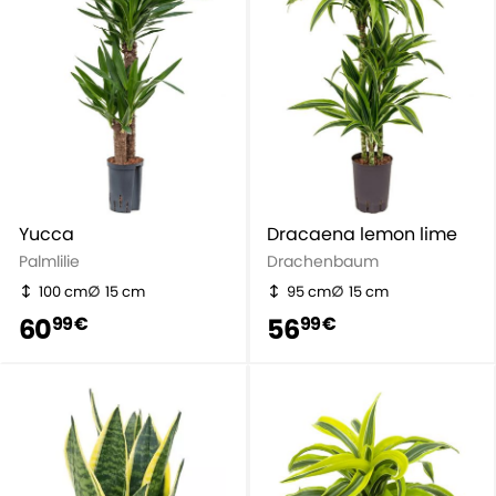
Yucca
Dracaena lemon lime
Palmlilie
Drachenbaum
100 cm
15 cm
95 cm
15 cm
60
56
99 €
99 €