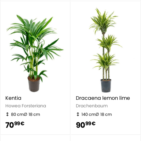
Kentia
Dracaena lemon lime
Howea Forsteriana
Drachenbaum
80 cm
18 cm
140 cm
18 cm
70
90
99 €
99 €