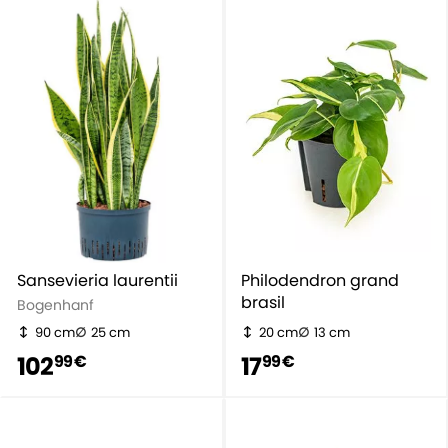
Sansevieria laurentii
Philodendron grand
brasil
Bogenhanf
90 cm
25 cm
20 cm
13 cm
102
17
99 €
99 €