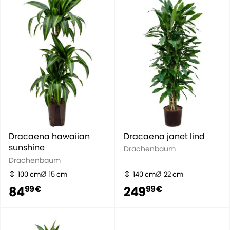
Dracaena hawaiian
Dracaena janet lind
sunshine
Drachenbaum
Drachenbaum
100 cm
15 cm
140 cm
22 cm
84
249
99 €
99 €