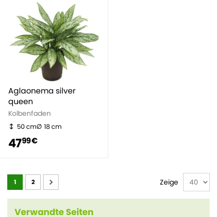
Aglaonema silver
queen
Kolbenfaden
50 cm
18 cm
47
99 €
Seite
Zeige
1
2
Verwandte Seiten