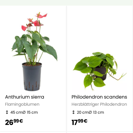
Anthurium sierra
Philodendron scandens
Flamingoblumen
Herzblättriger Philodendron
45 cm
15 cm
20 cm
13 cm
26
17
99 €
99 €