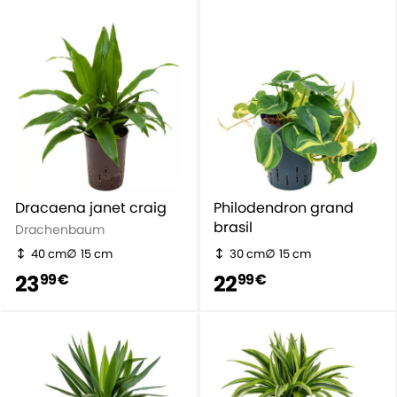
Dracaena janet craig
Philodendron grand
brasil
Drachenbaum
40 cm
15 cm
30 cm
15 cm
23
22
99 €
99 €