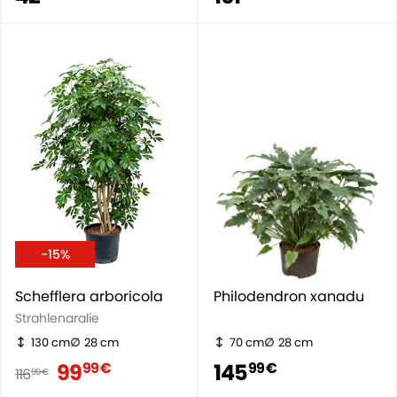
-15%
Schefflera arboricola
Philodendron xanadu
Strahlenaralie
130 cm
28 cm
70 cm
28 cm
99
145
99 €
99 €
116
99 €