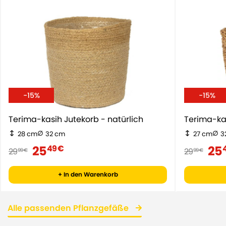
-15%
-15%
Terima-kasih Jutekorb - natürlich
Terima-ka
28 cm
32 cm
27 cm
3
25
25
49 €
29
29
99 €
99 €
+ In den Warenkorb
Alle passenden Pflanzgefäße