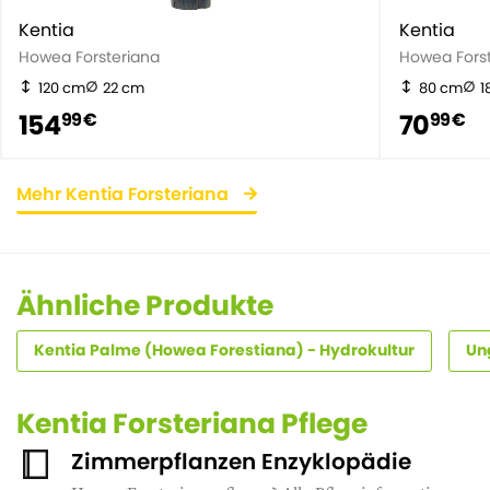
Kentia
Kentia
Howea Forsteriana
Howea Fors
120 cm
22 cm
80 cm
1
154
70
99 €
99 €
Mehr Kentia Forsteriana
Ähnliche Produkte
Kentia Palme (Howea Forestiana) - Hydrokultur
Un
Kentia Forsteriana Pflege
Zimmerpflanzen Enzyklopädie